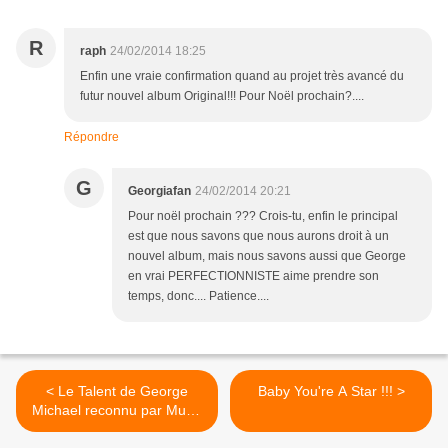
R
raph
24/02/2014 18:25
Enfin une vraie confirmation quand au projet très avancé du
futur nouvel album Original!!! Pour Noël prochain?....
Répondre
G
Georgiafan
24/02/2014 20:21
Pour noël prochain ??? Crois-tu, enfin le principal
est que nous savons que nous aurons droit à un
nouvel album, mais nous savons aussi que George
en vrai PERFECTIONNISTE aime prendre son
temps, donc.... Patience....
< Le Talent de George
Baby You're A Star !!! >
Michael reconnu par Music
Week !!