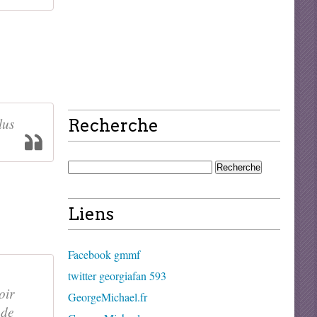
lus
Recherche
Liens
Facebook gmmf
twitter georgiafan 593
oir
GeorgeMichael.fr
 de