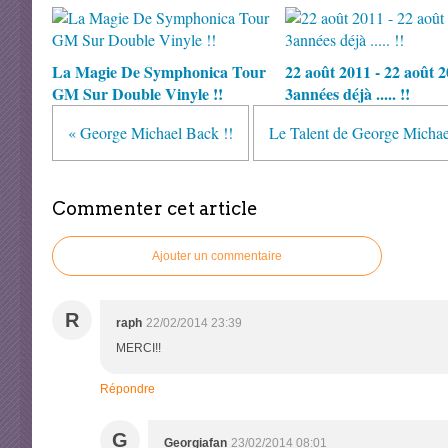
La Magie De Symphonica Tour
22 août 2011 - 22 août 20
GM Sur Double Vinyle !!
3années déjà ..... !!
« George Michael Back !!
Le Talent de George Michael
Commenter cet article
Ajouter un commentaire
R
raph
22/02/2014 23:39
MERCI!!
Répondre
G
Georgiafan
23/02/2014 08:01