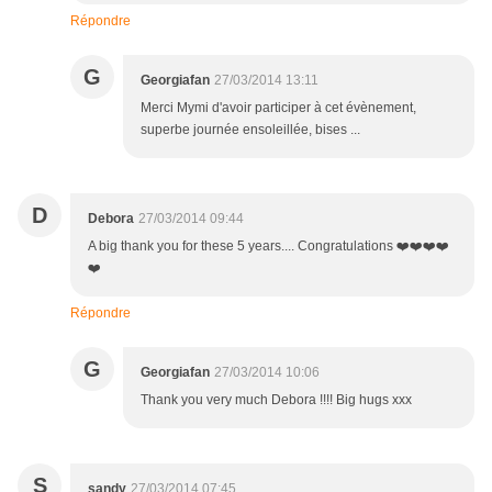
Répondre
G
Georgiafan
27/03/2014 13:11
Merci Mymi d'avoir participer à cet évènement,
superbe journée ensoleillée, bises ...
D
Debora
27/03/2014 09:44
A big thank you for these 5 years.... Congratulations ❤️❤️❤️❤️
❤️
Répondre
G
Georgiafan
27/03/2014 10:06
Thank you very much Debora !!!! Big hugs xxx
S
sandy
27/03/2014 07:45