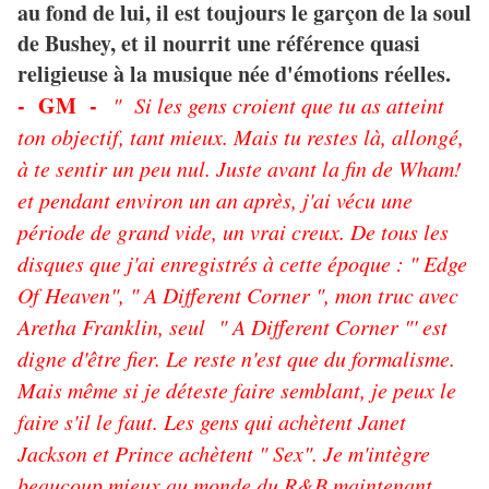
au fond de lui, il est toujours le garçon de la soul
de Bushey, et il nourrit une référence quasi
religieuse à la musique née d'émotions réelles.
- GM -
" Si les gens croient que tu as atteint
ton objectif, tant mieux. Mais tu restes là, allongé,
à te sentir un peu nul. Juste avant la fin de Wham!
et pendant environ un an après, j'ai vécu une
période de grand vide, un vrai creux. De tous les
disqu
es que j'ai enregistrés à cette époque : " Edge
Of Heaven", " A Different Corner ", mon truc avec
Aretha Franklin, seul " A Different Corner "' est
digne d'être fier. Le reste n'est que du formalisme.
Mais même si je déteste faire semblant, je peux le
faire s'il le faut. Les gens qui achètent Janet
Jackson et Prince achètent " Sex". Je m'intègre
beaucoup mieux au monde du R&B maintenant