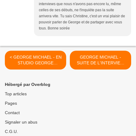
interviews que nous n'avons pas encore lu, même
celles de ses débuts, ne t'inquiète pas la suite
arrivera vite. Tu sais Christine, c'est un vrai plaisir de
pouvoir parler de George et de partager avec vous
tous. Bonne soirée
< GEORGE MICHAEL - EN
GEORGE MICHAEL -
STUDIO GEORGE
SUITE DE L'INTERVIEW
EXLIQUE LE PROCESSUS
DE GEORGE MICHAEL
CREATIF DE WAITING
DANS LE MAGAZINE THE
FOR THAT DAY !!
FACE EN 1987 !! >
Hébergé par Overblog
Top articles
Pages
Contact
Signaler un abus
C.G.U.