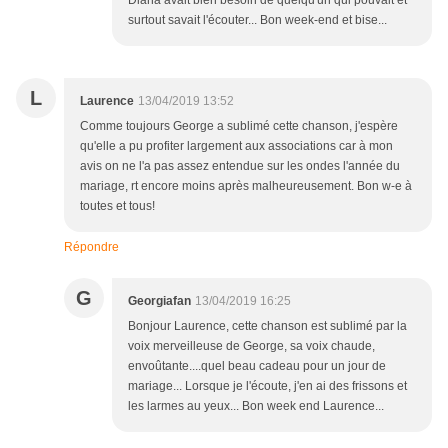
Diana avait bien besoin de quelqu'un qui pouvait et
surtout savait l'écouter... Bon week-end et bise...
L
Laurence
13/04/2019 13:52
Comme toujours George a sublimé cette chanson, j'espère
qu'elle a pu profiter largement aux associations car à mon
avis on ne l'a pas assez entendue sur les ondes l'année du
mariage, rt encore moins après malheureusement. Bon w-e à
toutes et tous!
Répondre
G
Georgiafan
13/04/2019 16:25
Bonjour Laurence, cette chanson est sublimé par la
voix merveilleuse de George, sa voix chaude,
envoûtante....quel beau cadeau pour un jour de
mariage... Lorsque je l'écoute, j'en ai des frissons et
les larmes au yeux... Bon week end Laurence...