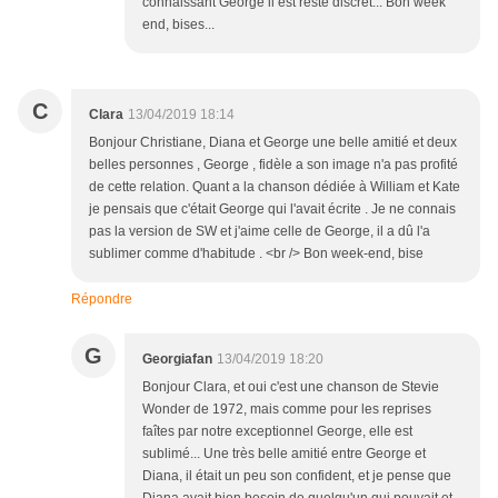
connaissant George il est resté discret... Bon week
end, bises...
C
Clara
13/04/2019 18:14
Bonjour Christiane, Diana et George une belle amitié et deux
belles personnes , George , fidèle a son image n'a pas profité
de cette relation. Quant a la chanson dédiée à William et Kate
je pensais que c'était George qui l'avait écrite . Je ne connais
pas la version de SW et j'aime celle de George, il a dû l'a
sublimer comme d'habitude . <br /> Bon week-end, bise
Répondre
G
Georgiafan
13/04/2019 18:20
Bonjour Clara, et oui c'est une chanson de Stevie
Wonder de 1972, mais comme pour les reprises
faîtes par notre exceptionnel George, elle est
sublimé... Une très belle amitié entre George et
Diana, il était un peu son confident, et je pense que