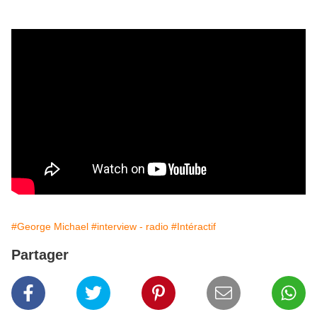
#George Michael
#interview - radio
#Intéractif
Partager