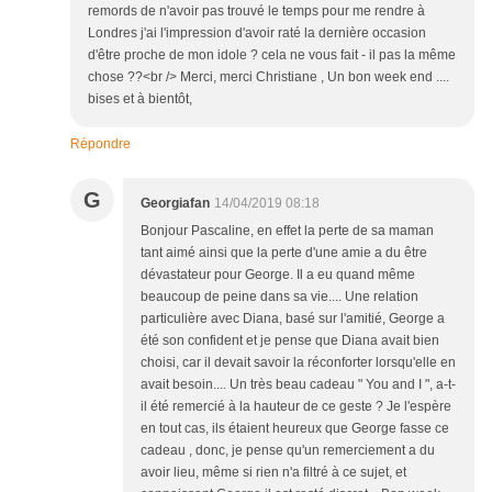
remords de n'avoir pas trouvé le temps pour me rendre à
Londres j'ai l'impression d'avoir raté la dernière occasion
d'être proche de mon idole ? cela ne vous fait - il pas la même
chose ??<br /> Merci, merci Christiane , Un bon week end ....
bises et à bientôt,
Répondre
G
Georgiafan
14/04/2019 08:18
Bonjour Pascaline, en effet la perte de sa maman
tant aimé ainsi que la perte d'une amie a du être
dévastateur pour George. Il a eu quand même
beaucoup de peine dans sa vie.... Une relation
particulière avec Diana, basé sur l'amitié, George a
été son confident et je pense que Diana avait bien
choisi, car il devait savoir la réconforter lorsqu'elle en
avait besoin.... Un très beau cadeau " You and I ", a-t-
il été remercié à la hauteur de ce geste ? Je l'espère
en tout cas, ils étaient heureux que George fasse ce
cadeau , donc, je pense qu'un remerciement a du
avoir lieu, même si rien n'a filtré à ce sujet, et