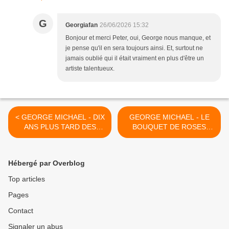
G
Georgiafan
26/06/2026 15:32
Bonjour et merci Peter, oui, George nous manque, et
je pense qu'il en sera toujours ainsi. Et, surtout ne
jamais oublié qui il était vraiment en plus d'être un
artiste talentueux.
< GEORGE MICHAEL - DIX
GEORGE MICHAEL - LE
ANS PLUS TARD DES
BOUQUET DE ROSES
CHORALES CHANTENT
POUR GEORGE A ETE
EN HOMMAGE A GEORGE
DEPOSE CE 26 JUIN !! >
!!
Hébergé par Overblog
Top articles
Pages
Contact
Signaler un abus