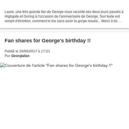
Laure, une très grande fan de George nous raconte ses deux jours passés à
Highgate et Goring à l'occasion de l'anniversaire de George. Son texte est
rempli d'émotion, comment le lire sans avoir la gorge nouée... Merci à toi
Laure pour ce partage, j'avais...
Fan shares for George's birthday !!
Publié le 26/06/2017 à 17:21
Par
Georgiafan