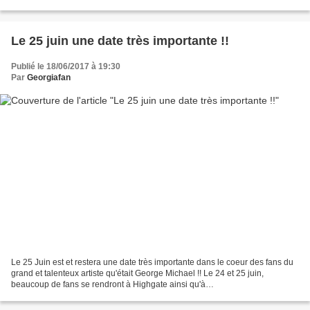
George Michael !!.... Elle évoque...
Le 25 juin une date très importante !!
Publié le 18/06/2017 à 19:30
Par
Georgiafan
Le 25 Juin est et restera une date très importante dans le coeur des fans du
grand et talenteux artiste qu'était George Michael !! Le 24 et 25 juin,
beaucoup de fans se rendront à Highgate ainsi qu'à
Goring....Malheureusement seront également nombreux...