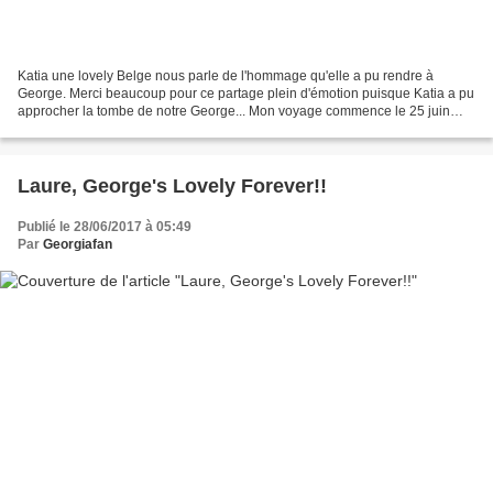
Katia une lovely Belge nous parle de l'hommage qu'elle a pu rendre à
George. Merci beaucoup pour ce partage plein d'émotion puisque Katia a pu
approcher la tombe de notre George... Mon voyage commence le 25 juin
avec un réveil à 05h du matin... Une petite...
Laure, George's Lovely Forever!!
Publié le 28/06/2017 à 05:49
Par
Georgiafan