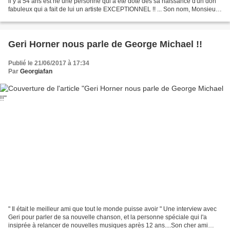
il y a 54 ans est né une personne qui a été doté dès sa naissance d'un don
fabuleux qui a fait de lui un artiste EXCEPTIONNEL !! ... Son nom, Monsieur
Georgios Kyriacos Panayiotou,...
Geri Horner nous parle de George Michael !!
Publié le 21/06/2017 à 17:34
Par
Georgiafan
" Il était le meilleur ami que tout le monde puisse avoir " Une interview avec
Geri pour parler de sa nouvelle chanson, et la personne spéciale qui l'a
insiprée à relancer de nouvelles musiques après 12 ans....Son cher ami