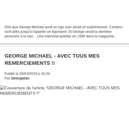
Dire que George Michael avait un ego sain serait un euphémisme. Certains
sont allés jusqu'à l'appeler un égomane. Et George serait la dernière
personne à le nier.... Une interview publiée en 1990 dans le magazine
australien Looks. Morceaux choisis et...
GEORGE MICHAEL - AVEC TOUS MES
REMERCIEMENTS !!
Publié le 28/03/2019 à 16:36
Par
Georgiafan