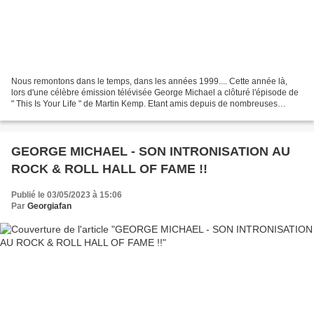
Nous remontons dans le temps, dans les années 1999.... Cette année là,
lors d'une célèbre émission télévisée George Michael a clôturé l'épisode de
" This Is Your Life " de Martin Kemp. Etant amis depuis de nombreuses
années, il était donc normal que la...
GEORGE MICHAEL - SON INTRONISATION AU
ROCK & ROLL HALL OF FAME !!
Publié le 03/05/2023 à 15:06
Par
Georgiafan