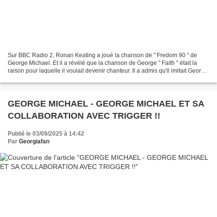
Sur BBC Radio 2, Ronan Keating a joué la chanson de " Fredom 90 " de
George Michael. Et il a révélé que la chanson de George " Faith " était la
raison pour laquelle il voulait devenir chanteur. Il a admis qu'il imitait George
Michael dans le miroir à...
GEORGE MICHAEL - GEORGE MICHAEL ET SA
COLLABORATION AVEC TRIGGER !!
Publié le 03/09/2025 à 14:42
Par
Georgiafan