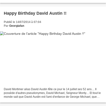
George qui viendrait nous rassurer....
Happy Birthday David Austin !!
Publié le 14/07/2014 à 07:04
Par
Georgiafan
David Mortimer alias David Austin fête ce jour le 14 juillet ses 52 ans.... Il
possède d'autres pseudonymes, David Michael, Seigneur Monty.... Et tout le
monde sait que David Austin est l'ami d'enfance de George Michael, que
leur amitié jusqu'à ce jour...