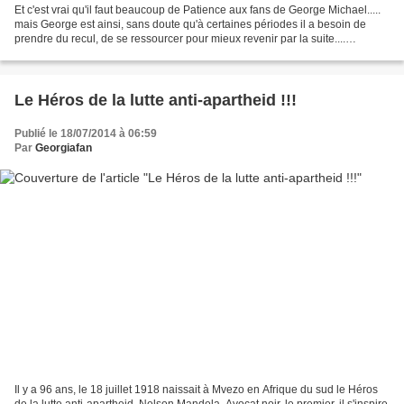
Et c'est vrai qu'il faut beaucoup de Patience aux fans de George Michael.....
mais George est ainsi, sans doute qu'à certaines périodes il a besoin de
prendre du recul, de se ressourcer pour mieux revenir par la suite....
Souvenez-vous !!! En 1999, après...
Le Héros de la lutte anti-apartheid !!!
Publié le 18/07/2014 à 06:59
Par
Georgiafan
Il y a 96 ans, le 18 juillet 1918 naissait à Mvezo en Afrique du sud le Héros
de la lutte anti-apartheid, Nelson Mandela. Avocat noir, le premier, il s'inspire