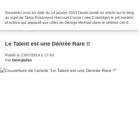
Souvenez vous en date du 14 janvier 2013 j'avais posté un article sur le blog
au sujet de Tania Rosamund Harcourt-Cooze ( née Coleridge) le joli modèle
et actrice qui apparaît aux côtés de George Michael dans le célèbre clip de "
Father Figure "........
Le Talent est une Denrée Rare !!
Publié le 23/07/2014 à 17:43
Par
Georgiafan