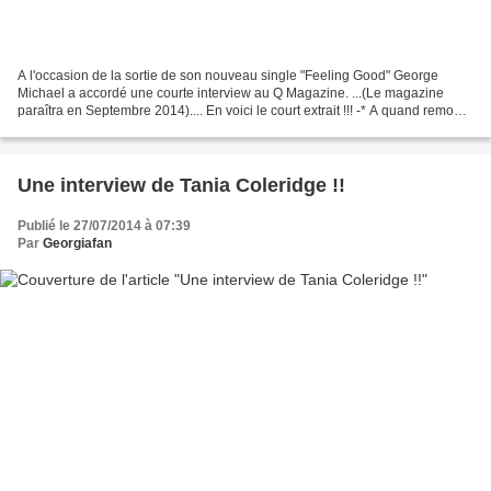
A l'occasion de la sortie de son nouveau single "Feeling Good" George
Michael a accordé une courte interview au Q Magazine. ...(Le magazine
paraîtra en Septembre 2014).... En voici le court extrait !!! -* A quand remonte
la dernière fois que vous vous...
Une interview de Tania Coleridge !!
Publié le 27/07/2014 à 07:39
Par
Georgiafan