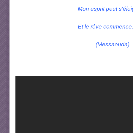
Mon esprit peut s'éloigner bi
Et le rêve commence...
(Messaouda)