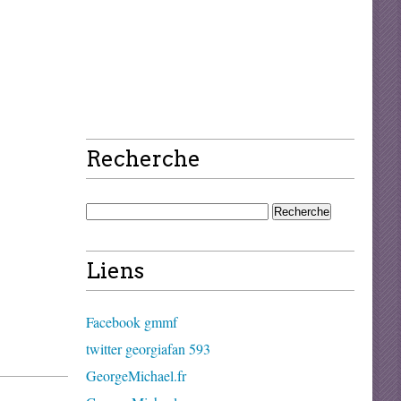
Recherche
Liens
Facebook gmmf
twitter georgiafan 593
GeorgeMichael.fr