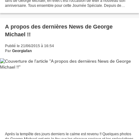
fans de George Michael, en effet c'est l'occasion de fêter à nouveau son
anniversaire. Tous ensemble pour cette Journée Spéciale. Depuis de
nombreuses années il nous donne...
A propos des dernières News de George
Michael !!
Publié le 21/06/2015 à 16:54
Par
Georgiafan
Après la tempête des jours derniers le calme est revenu !! Quelques photos
de George Michael ont mis le feu sur les réseaux sociaux et les spéculations