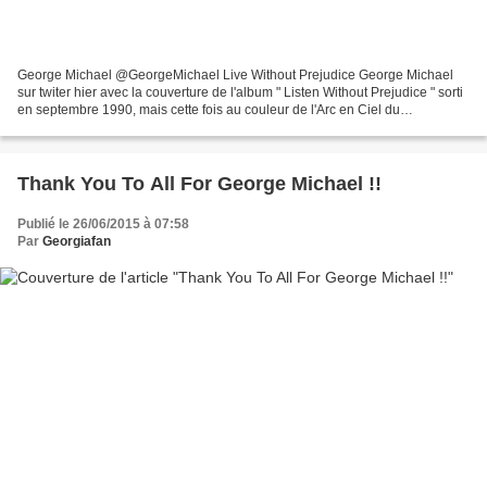
George Michael @GeorgeMichael Live Without Prejudice George Michael
sur twiter hier avec la couverture de l'album " Listen Without Prejudice " sorti
en septembre 1990, mais cette fois au couleur de l'Arc en Ciel du
mouvement gay et lesbiens "Celebrate...
Thank You To All For George Michael !!
Publié le 26/06/2015 à 07:58
Par
Georgiafan