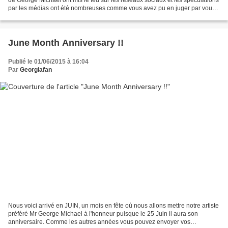
par les médias ont été nombreuses comme vous avez pu en juger par vous-
mêmes.... George qui avait échappé...
June Month Anniversary !!
Publié le 01/06/2015 à 16:04
Par
Georgiafan
Nous voici arrivé en JUIN, un mois en fête où nous allons mettre notre artiste
préféré Mr George Michael à l'honneur puisque le 25 Juin il aura son
anniversaire. Comme les autres années vous pouvez envoyer vos