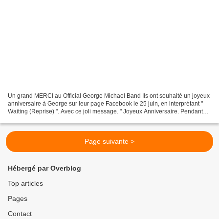
Un grand MERCI au Official George Michael Band Ils ont souhaité un joyeux
anniversaire à George sur leur page Facebook le 25 juin, en interprétant "
Waiting (Reprise) ". Avec ce joli message. " Joyeux Anniversaire. Pendant
que tu chantes avec les anges,...
Page suivante >
Hébergé par Overblog
Top articles
Pages
Contact