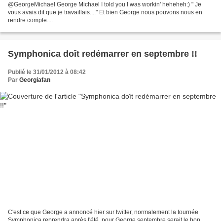
@GeorgeMichael George Michael I told you I was workin' heheheh:) " Je
vous avais dit que je travaillais...." Et bien George nous pouvons nous en
rendre compte....
Symphonica doît redémarrer en septembre !!
Publié le 31/01/2012 à 08:42
Par
Georgiafan
C'est ce que George a annoncé hier sur twitter, normalement la tournée
Symphonica reprendra après l'été, pour George septembre serait le bon