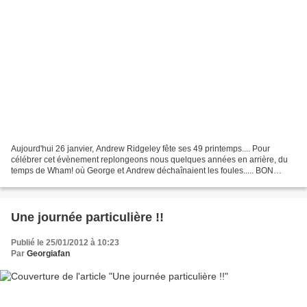
Aujourd'hui 26 janvier, Andrew Ridgeley fête ses 49 printemps.... Pour
célébrer cet évènement replongeons nous quelques années en arrière, du
temps de Wham! où George et Andrew déchaînaient les foules..... BON
ANNIVERSAIRE ANDREW. Un petit clin d'oeil...
Une journée particulière !!
Publié le 25/01/2012 à 10:23
Par
Georgiafan