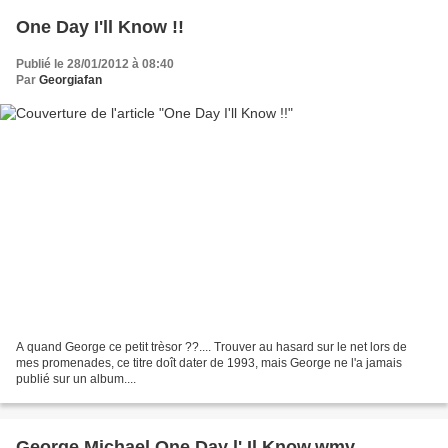
One Day I'll Know !!
Publié le 28/01/2012 à 08:40
Par
Georgiafan
A quand George ce petit trèsor ??.... Trouver au hasard sur le net lors de
mes promenades, ce titre doît dater de 1993, mais George ne l'a jamais
publié sur un album....
George Michael One Day l' Il Know.wmv