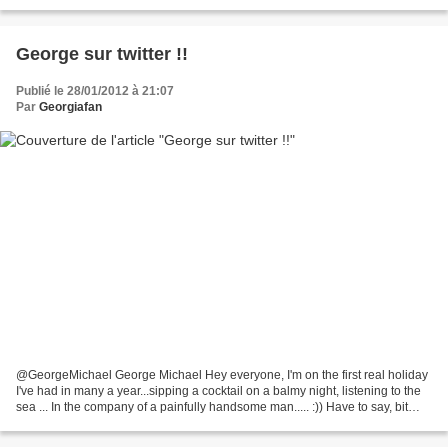
how I like it. Jet skied...
George sur twitter !!
Publié le 28/01/2012 à 21:07
Par
Georgiafan
@GeorgeMichael George Michael Hey everyone, I'm on the first real holiday
I've had in many a year...sipping a cocktail on a balmy night, listening to the
sea ... In the company of a painfully handsome man..... :)) Have to say, bit
classier than club trop,...