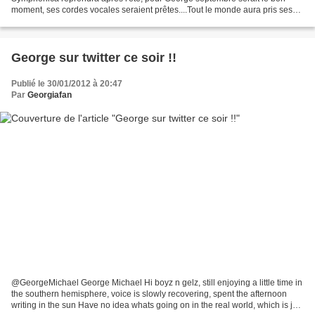
moment, ses cordes vocales seraient prêtes....Tout le monde aura pris ses
vacances....donc ce serait l'idéal ....
George sur twitter ce soir !!
Publié le 30/01/2012 à 20:47
Par
Georgiafan
@GeorgeMichael George Michael Hi boyz n gelz, still enjoying a little time in
the southern hemisphere, voice is slowly recovering, spent the afternoon
writing in the sun Have no idea whats going on in the real world, which is just