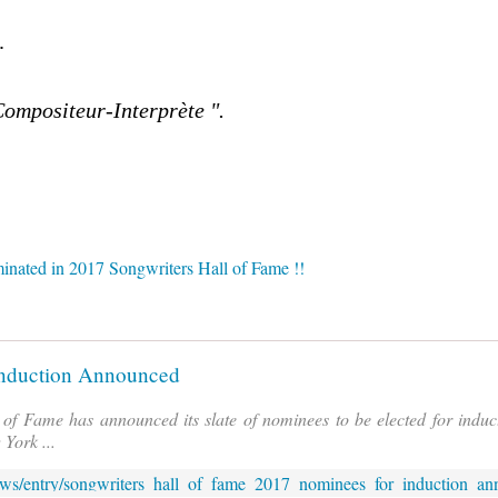
.
ompositeur-Interprète ".
Induction Announced
f Fame has announced its slate of nominees to be elected for inducti
York ...
ews/entry/songwriters_hall_of_fame_2017_nominees_for_induction_a