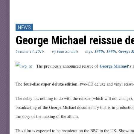
NEWS
George Michael reissue d
October 14, 2016
by Paul Sinclair
tags:
1980s
,
1990s
,
George M
George Michael
‘
The previously announced reissue of
s 
four-disc super deluxe edition
The
, two-CD deluxe and vinyl reiss
The delay has nothing to do with the reissue (which will not change), i
broadcasting of the George Michael documentary that is in productio
the story of the making of the album.
This film is expected to be broadcast on the BBC in the UK, Showtim