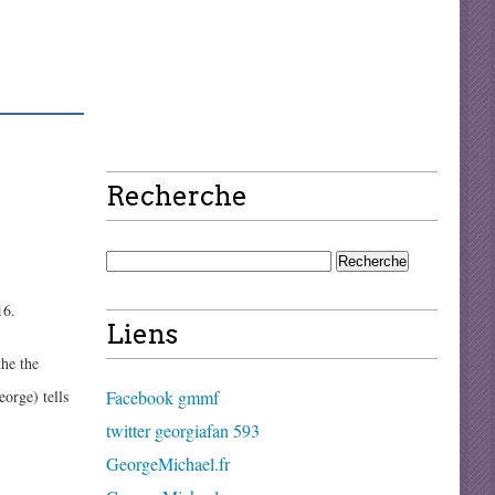
Recherche
16.
Liens
the the
orge) tells
Facebook gmmf
twitter georgiafan 593
GeorgeMichael.fr