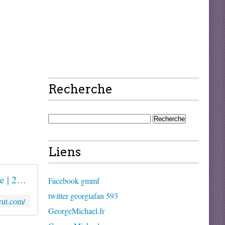
Recherche
Liens
George Michael Freedom Uncut | Official Website | 22 June 2022
Facebook gmmf
twitter georgiafan 593
cut.com/
GeorgeMichael.fr