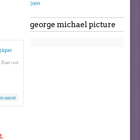
2009
george michael picture
gique
Tout voir
om-uncut
2.