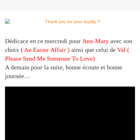
Dédicace en ce mercredi pour
Ann-Mary
avec son
choix
( An Easier Affair )
ainsi que celui de
Val (
Please Send Me Someone To Love)
A demain pour la suite, bonne écoute et bonne
journée....