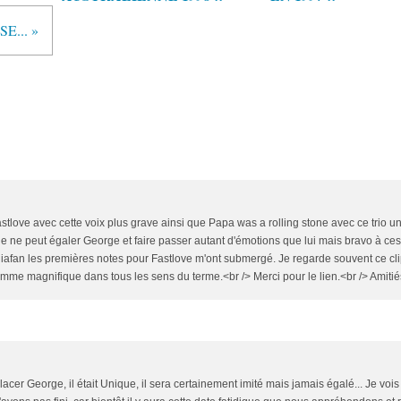
E... »
astlove avec cette voix plus grave ainsi que Papa was a rolling stone avec ce trio une
ne ne peut égaler George et faire passer autant d'émotions que lui mais bravo à ce
fan les premières notes pour Fastlove m'ont submergé. Je regarde souvent ce cl
omme magnifique dans tous les sens du terme.<br /> Merci pour le lien.<br /> Amitié
acer George, il était Unique, il sera certainement imité mais jamais égalé... Je voi