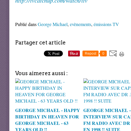
http://tvcatchup.com/watch/itv
Publié dans
George Michael
,
evènements
,
émissions TV
Partager cet article
Repost
0
Vous aimerez aussi :
GEORGE MICHAEL - HAPPY
GEORGE MICHAEL -
BIRTHDAY IN HEAVEN FOR
INTERVIEW SUR CA
GEORGE MICHAEL - 63
FM RADIO AVEC DR 
YEARS OLD !!
EN 1998 !! SUITE