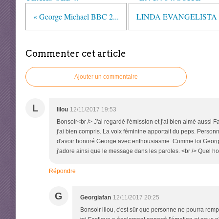
« George Michael BBC 2...
LINDA EVANGELISTA S
Commenter cet article
Ajouter un commentaire
L
lilou
12/11/2017 19:53
Bonsoir<br /> J'ai regardé l'émission et j'ai bien aimé aussi F
j'ai bien compris. La voix féminine apportait du peps. Person
d'avoir honoré George avec enthousiasme. Comme toi Georgia
j'adore ainsi que le message dans les paroles. <br /> Quel h
Répondre
G
Georgiafan
12/11/2017 20:25
Bonsoir lilou, c'est sûr que personne ne pourra rempl