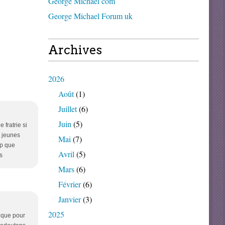
George Michael com
George Michael Forum uk
Archives
2026
Août
(1)
Juillet
(6)
Juin
(5)
 fratrie si
s jeunes
Mai
(7)
ip que
Avril
(5)
s
Mars
(6)
Février
(6)
Janvier
(3)
2025
s que pour