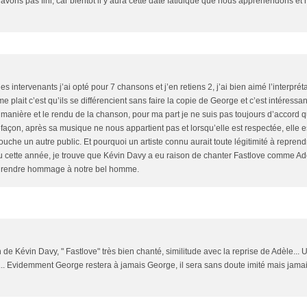
'avons pas fini, car bientôt il y aura cette date fatidique que nous appréhendons et
des intervenants j’ai opté pour 7 chansons et j’en retiens 2, j’ai bien aimé l’interprét
e plait c’est qu’ils se différencient sans faire la copie de George et c’est intéressan
a manière et le rendu de la chanson, pour ma part je ne suis pas toujours d’accord q
açon, après sa musique ne nous appartient pas et lorsqu’elle est respectée, elle e
che un autre public. Et pourquoi un artiste connu aurait toute légitimité à repren
 cette année, je trouve que Kévin Davy a eu raison de chanter Fastlove comme Adè
ère rendre hommage à notre bel homme.
n de Kévin Davy, " Fastlove" très bien chanté, similitude avec la reprise de Adèle... 
s... Evidemment George restera à jamais George, il sera sans doute imité mais jama