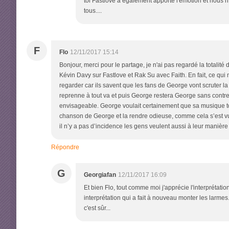
toi Fastlove a également apporté l'émotion et nous n
tous....
F
Flo
12/11/2017 15:14
Bonjour, merci pour le partage, je n'ai pas regardé la totalité 
Kévin Davy sur Fastlove et Rak Su avec Faith. En fait, ce qui m
regarder car ils savent que les fans de George vont scruter l
reprenne à tout va et puis George restera George sans contref
envisageable. George voulait certainement que sa musique tou
chanson de George et la rendre odieuse, comme cela s’est vu
il n’y a pas d’incidence les gens veulent aussi à leur mani
Répondre
G
Georgiafan
12/11/2017 16:09
Et bien Flo, tout comme moi j'apprécie l'interprétatio
interprétation qui a fait à nouveau monter les larme
c'est sûr...