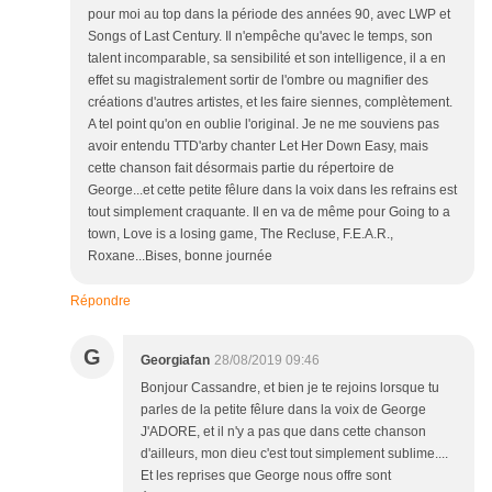
pour moi au top dans la période des années 90, avec LWP et
Songs of Last Century. Il n'empêche qu'avec le temps, son
talent incomparable, sa sensibilité et son intelligence, il a en
effet su magistralement sortir de l'ombre ou magnifier des
créations d'autres artistes, et les faire siennes, complètement.
A tel point qu'on en oublie l'original. Je ne me souviens pas
avoir entendu TTD'arby chanter Let Her Down Easy, mais
cette chanson fait désormais partie du répertoire de
George...et cette petite fêlure dans la voix dans les refrains est
tout simplement craquante. Il en va de même pour Going to a
town, Love is a losing game, The Recluse, F.E.A.R.,
Roxane...Bises, bonne journée
Répondre
G
Georgiafan
28/08/2019 09:46
Bonjour Cassandre, et bien je te rejoins lorsque tu
parles de la petite fêlure dans la voix de George
J'ADORE, et il n'y a pas que dans cette chanson
d'ailleurs, mon dieu c'est tout simplement sublime....
Et les reprises que George nous offre sont