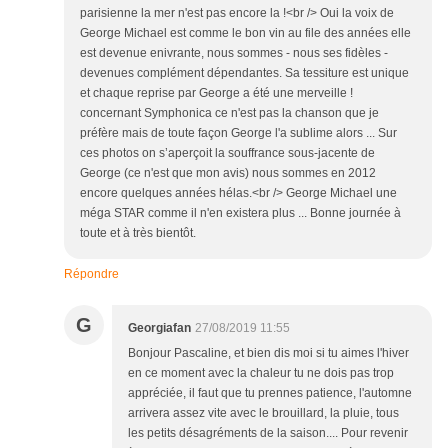
parisienne la mer n'est pas encore la !<br /> Oui la voix de
George Michael est comme le bon vin au file des années elle
est devenue enivrante, nous sommes - nous ses fidèles -
devenues complément dépendantes. Sa tessiture est unique
et chaque reprise par George a été une merveille !
concernant Symphonica ce n'est pas la chanson que je
préfère mais de toute façon George l'a sublime alors ... Sur
ces photos on s’aperçoit la souffrance sous-jacente de
George (ce n'est que mon avis) nous sommes en 2012
encore quelques années hélas.<br /> George Michael une
méga STAR comme il n'en existera plus ... Bonne journée à
toute et à très bientôt.
Répondre
G
Georgiafan
27/08/2019 11:55
Bonjour Pascaline, et bien dis moi si tu aimes l'hiver
en ce moment avec la chaleur tu ne dois pas trop
appréciée, il faut que tu prennes patience, l'automne
arrivera assez vite avec le brouillard, la pluie, tous
les petits désagréments de la saison.... Pour revenir