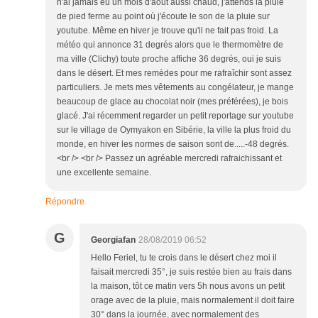
n'ai jamais eu un mois d'aout aussi chaud, j'attends la pluie
de pied ferme au point où j'écoute le son de la pluie sur
youtube. Même en hiver je trouve qu'il ne fait pas froid. La
météo qui annonce 31 degrés alors que le thermomètre de
ma ville (Clichy) toute proche affiche 36 degrés, oui je suis
dans le désert. Et mes remèdes pour me rafraîchir sont assez
particuliers. Je mets mes vêtements au congélateur, je mange
beaucoup de glace au chocolat noir (mes préférées), je bois
glacé. J'ai récemment regarder un petit reportage sur youtube
sur le village de Oymyakon en Sibérie, la ville la plus froid du
monde, en hiver les normes de saison sont de.....-48 degrés.
<br /> <br /> Passez un agréable mercredi rafraichissant et
une excellente semaine.
Répondre
G
Georgiafan
28/08/2019 06:52
Hello Feriel, tu te crois dans le désert chez moi il
faisait mercredi 35°, je suis restée bien au frais dans
la maison, tôt ce matin vers 5h nous avons un petit
orage avec de la pluie, mais normalement il doit faire
30° dans la journée, avec normalement des