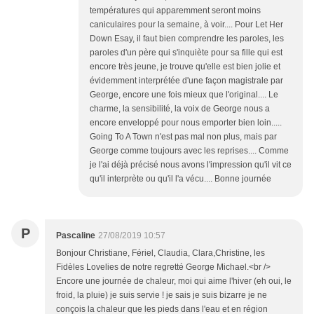
températures qui apparemment seront moins
caniculaires pour la semaine, à voir.... Pour Let Her
Down Esay, il faut bien comprendre les paroles, les
paroles d'un père qui s'inquiète pour sa fille qui est
encore très jeune, je trouve qu'elle est bien jolie et
évidemment interprétée d'une façon magistrale par
George, encore une fois mieux que l'original.... Le
charme, la sensibilité, la voix de George nous a
encore enveloppé pour nous emporter bien loin.....
Going To A Town n'est pas mal non plus, mais par
George comme toujours avec les reprises.... Comme
je l'ai déjà précisé nous avons l'impression qu'il vit ce
qu'il interprète ou qu'il l'a vécu.... Bonne journée
P
Pascaline
27/08/2019 10:57
Bonjour Christiane, Fériel, Claudia, Clara,Christine, les
Fidèles Lovelies de notre regretté George Michael.<br />
Encore une journée de chaleur, moi qui aime l'hiver (eh oui, le
froid, la pluie) je suis servie ! je sais je suis bizarre je ne
conçois la chaleur que les pieds dans l'eau et en région