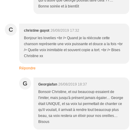
qui d'autre que George pouvait faire cela ??....
Bonne soirée et à bientôt
C
christine guyot
26/08/2019 17:32
Bonjour les lovelies <br /> Quand je la réécoute cette
chanson représente une voix puissante et douce a la fois <br
/> Quelle voix inimitable et souvent copie a tort. <br /> Bises
Christine xx
Répondre
G
Georgiafan
26/08/2019 18:37
Bonsoir Christine, et oui beaucoup essaient de
l'imiter, mais jusqu'à présent jamais égaler.... George
était UNIQUE, et sa voix lui permettait de chanter ce
qu'il voulait, il arrivait à rendre tout beaucoup plus
beau, sa voix restera un élixir pour nos oreilles....
Bisous