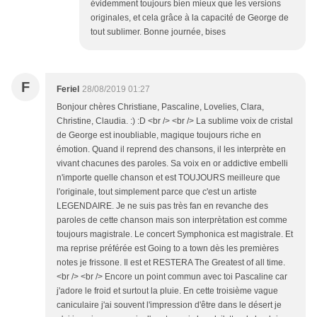
évidemment toujours bien mieux que les versions
originales, et cela grâce à la capacité de George de
tout sublimer. Bonne journée, bises
F
Feriel
28/08/2019 01:27
Bonjour chères Christiane, Pascaline, Lovelies, Clara,
Christine, Claudia. :) :D <br /> <br /> La sublime voix de cristal
de George est inoubliable, magique toujours riche en
émotion. Quand il reprend des chansons, il les interprète en
vivant chacunes des paroles. Sa voix en or addictive embelli
n'importe quelle chanson et est TOUJOURS meilleure que
l'originale, tout simplement parce que c'est un artiste
LEGENDAIRE. Je ne suis pas très fan en revanche des
paroles de cette chanson mais son interprètation est comme
toujours magistrale. Le concert Symphonica est magistrale. Et
ma reprise préférée est Going to a town dès les premières
notes je frissone. Il est et RESTERA The Greatest of all time.
<br /> <br /> Encore un point commun avec toi Pascaline car
j'adore le froid et surtout la pluie. En cette troisième vague
caniculaire j'ai souvent l'impression d'être dans le désert je