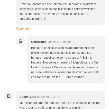
Cover ou encore les documentaires Freedom et A different
story.<br /> Je vais de ce pas m'inscrire à cette newsletter
merci pour le lien.<br /> <br /> Passez un excellent et
agréable mardi :) :D
Répondre
G
Georgiafan
10/09/2019 06:59
Bonjour Feriel, je sais, mais apparemment le site
officiel revient dessus, donc, je pense que les
bonnes nouvelles ne vont pas tarder ? Enfin je
l'espère. Nouvelles chansons ? L'inédit dans le film
Last Christmas ? Ou tout autre chose, alors armons
nous de Patience et attendons de voir quelles sont
ces bonnes nouvelles..... Bonne journée
D
Dupont zora
09/09/2019 23:41
Mon chanteur adorée depuis l age de 11ans qui est partit trop
vite.le jour de noél.j ai hate d allée vour son film.