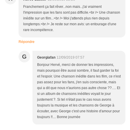
Franchement ça fait rêver...non mais...j'ai vraiment
l'impression que les fans sont pas difficile.<br /> Une chanson
inédite sur un film...<br /> Moi j'attends plus rien depuis
longtemps.<br /> Je reste sur mon avis: un entourage d'une
rare incompétence.
Répondre
G
Georgiafan
12/09/2019 07:57
Bonjour Hervé, merci de donner tes impressions,
mais pourquoi être aussi sombre, il faut garder la foi
et l'espoir. Une chanson inédite dans les film, ce n'est
pas assez pour les fans, j'en suis consciente, mais
qui a dit que nous n'aurions pas autre chose ??..... Et
si un album de chansons inédites voyait le jour
justement ?. Si tel n'était pas le cas nous avons
toujours la musique et les chansons de George à
écouter, avec George c'est une histoire d'amour pour
toujours !!.... Bonne journée