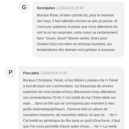
G
Georgiafan
11/09/2019 20:48
Bonsoir Rose, et bien comme toi, pour le moment
rien reçu, il faut attendre encore un peu je pense, et
c'est avec patience et plaisir que nous attendons de
voir la ou les surprises, notre coeur va certainement
faire " boum, boum" Bonne soirée, bises pour
l'instant chez moi elles ne sont pas humides, les
températures dès demain vont grimper à nouveau
P
Pascaline
11/09/2019 15:07
Bonjour Christiane, Fériel, et les fidèles Lovelies,<br /> Fériel
a tout dit dans son commentaire, oui beaucoup de choses
espérées de nous toutes et tous (Messieurs nous attendons
vos commentaires !!!)<br /> Un inédit de ma Chère Idole oui
mais ... dans un film qui ne correspond pas vraiment à mes
goûts cinématographiques. J'aimerai tant un album de
nouvelles chansons, de nouvelles vidéos, lui que lui ... <br />
Cet inédit au générique du film aura un goût d'inachevé, il faut
que l'on nous permette d'avoir autre chose.... <br /> La vente