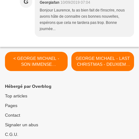
G
Georgiafan
10/09/2019 07:04
Bonjour Laurence, tu as bien fait de t'inscrire, nous
avons hâte de connaitre ces bonnes nouvelles,
espérons que cela ne tardera pas trop. Bonne
journée...
< GEORGE MICHAEL -
GEORGE MICHAEL - LAST
SON IMMENSE
CHRISTMAS - DEUXIEME
ADMIRATION POUR AMY
TRAILER !! >
WINEHOUSE ET PLUS
ENCORE !!
Hébergé par Overblog
Top articles
Pages
Contact
Signaler un abus
C.G.U.