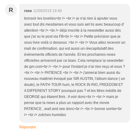
R
rose
11/09/2019 19:48
bonsoir les lovelies<br /> <br /> je n'ai rien à ajouter vous
avez tout dis mesdames et vous suis aet lis avec beaucoup d'
attention <br /> <br /> déjà inscrite à la newsletter aussi dés
que j'ai vu le post via FB<br /> <br /> Petite précision que je
vous livre voilà ci dessous :<br /> <br /> Vous allez recevoir un
mail de confirmation, qui est aussi un réecapitulatif des
événements officiels de l'année. Et les prochaines news
officielles arriveront par ce biais. Cela remplace la newsletter
de gm.com<br /> <br /> pour l'instant je n'ai rien reçu et vous ?
<br /> <br /> PATIENCE <br /> <br /> j'aimerai bien aussi du
nouveau matériel évoqué par SIR AUSTIN, l'album dance ( un
doute), le FAITH TOUR hum, le ROCK IN RIO, FREEDOM ET
A DIFFERENT STORY pourquoi pas ? et les titres inédits de
GEORGE qui étaient finis . A voir donc<br /> <br /> mais je
pense que la news a plus un rapport avec the movie
PATIENCE , wait and see donc<br /> <br /> bonne soirée<br
/> <br /> zotches humides
Répondre