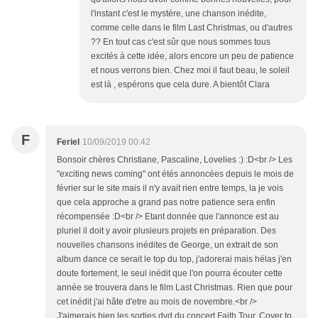
l'instant c'est le mystère, une chanson inédite,
comme celle dans le film Last Christmas, ou d'autres
?? En tout cas c'est sûr que nous sommes tous
excités à cette idée, alors encore un peu de patience
et nous verrons bien. Chez moi il faut beau, le soleil
est là , espérons que cela dure. A bientôt Clara
F
Feriel
10/09/2019 00:42
Bonsoir chères Christiane, Pascaline, Lovelies :) :D<br /> Les
"exciting news coming" ont étés annoncées depuis le mois de
février sur le site mais il n'y avait rien entre temps, la je vois
que cela approche a grand pas notre patience sera enfin
récompensée :D<br /> Etant donnée que l'annonce est au
pluriel il doit y avoir plusieurs projets en préparation. Des
nouvelles chansons inédites de George, un extrait de son
album dance ce serait le top du top, j'adorerai mais hélas j'en
doute fortement, le seul inédit que l'on pourra écouter cette
année se trouvera dans le film Last Christmas. Rien que pour
cet inédit j'ai hâte d'etre au mois de novembre.<br />
J'aimerais bien les sorties dvd du concert Faith Tour, Cover to