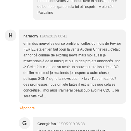
bonnes nouvelles vont nous ravir et nous apporter
du bonheur, gardons la foi et l'espoir.... A bientôt
Pascaline
H
harmony
11/09/2019 00:41
enfin des nouvelles qui se profilent , celles du mois de Fevrier
FERIEL étaient en fait pour la vente Auction Christies .. c'était
annoncé comme de exciting news mais moi aussi je
m'attendais à de la musique ou un des projets annoncés. <br
/> Cette fois ci oui on va avoir un nouveau titre issu de la BO
du film mais moi je m'attends je l'espère a autre chose,
puiisque SONY signe la newsletter ...<br /> l'album dance?
des promesses nous ont été faites il est temps que cela se
concrétise... moi auss ij'aimerai beaucoup avoir le C2C ... on
sera vite fixé...
Répondre
G
Georgiafan
11/09/2019 06:38