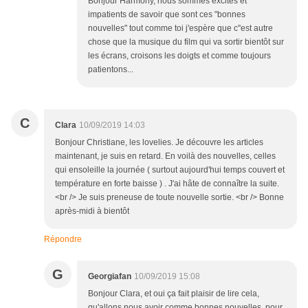
Bonjour Harmony, nous sommes excités et
impatients de savoir que sont ces "bonnes
nouvelles" tout comme toi j'espère que c''est autre
chose que la musique du film qui va sortir bientôt sur
les écrans, croisons les doigts et comme toujours
patientons...
C
Clara
10/09/2019 14:03
Bonjour Christiane, les lovelies. Je découvre les articles
maintenant, je suis en retard. En voilà des nouvelles, celles
qui ensoleille la journée ( surtout aujourd'hui temps couvert et
température en forte baisse ) . J'ai hâte de connaître la suite.
<br /> Je suis preneuse de toute nouvelle sortie. <br /> Bonne
après-midi à bientôt
Répondre
G
Georgiafan
10/09/2019 15:08
Bonjour Clara, et oui ça fait plaisir de lire cela,
qu'allons nous avoir comme bonnes nouvelles, pour