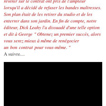
revenir sur le contrat ont pris de l'ampleur
lorsqu'il a décidé de refuser les bandes maîtresses.
Son plan était de les retirer du studio et de les
enterrer dans son jardin. En fin de compte, notre
éditeur, Dick Leahy l'a dissuadé d'une telle option
et dit à George " Obtenez un premier succès, alors
vous serez mieux à même de renégocier
un bon contrat pour vous-même. "
A suivre....