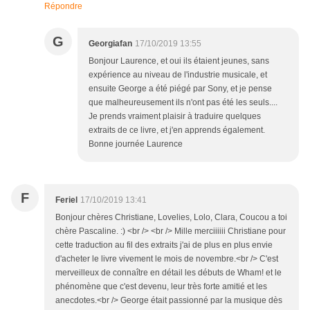
Répondre
G
Georgiafan
17/10/2019 13:55
Bonjour Laurence, et oui ils étaient jeunes, sans
expérience au niveau de l'industrie musicale, et
ensuite George a été piégé par Sony, et je pense
que malheureusement ils n'ont pas été les seuls....
Je prends vraiment plaisir à traduire quelques
extraits de ce livre, et j'en apprends également.
Bonne journée Laurence
F
Feriel
17/10/2019 13:41
Bonjour chères Christiane, Lovelies, Lolo, Clara, Coucou a toi
chère Pascaline. :) <br /> <br /> Mille merciiiiii Christiane pour
cette traduction au fil des extraits j'ai de plus en plus envie
d'acheter le livre vivement le mois de novembre.<br /> C'est
merveilleux de connaître en détail les débuts de Wham! et le
phénomène que c'est devenu, leur très forte amitié et les
anecdotes.<br /> George était passionné par la musique dès