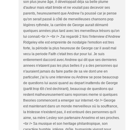
son plus jeune âge, il développait déja sa belle plume
d'auteur mais etait timide et ne voulait pas decevoir ses
parents, heureusement que Andrew l'a poussé car je pense
qu'on serait passé à côté de merveilleuses chansons pop
légères rythmée, la carrière de George aurait démarré
quelques années plus tard avec les merveilleux trésors qu'on
lui connait.<br /> <br /> J'ai regardé 2 fois l'interview d'Andrew
Ridgeley elle est empreinte de nostalgie l'emotion est tres
forte, la période la plus heureuse de George car il avait mal
vecu la periode Faith c'etait tres dur pour lui. Je suis
entierement daccord avec Andrew qui dit que ses dernieres
annees n'etaient pas les plus belles il y a des personnes qui
n'auraient jamais du faire partie de sa vie dont une en
particulier, j'ai lu une interview ou Andrew se pose beaucoup
de questions lui aussi quand au depart inattendu de George
(partit trop tôt c'est dechirant), beaucoup de questions qui
restent malheureusement sans reponses meme si quelques
theories commencent a emerger sur internet.<br /> George
est maintenant dans un monde merveilleux où la souffrance,
la tristesse n'existent pas, il est entouré des personnes qu'il
aime, sa mère Lesley son partenaire Anselmo et ses proches.
<br /> Sa musique et son heritage philantropique, son
caractère humble, intègre, drôle, humaniste vivront pour