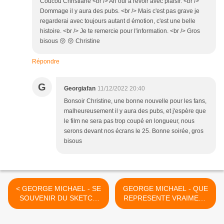
Coucou Christiane <br /> Ah oui a revoir avec plaisir. <br />
Dommage il y aura des pubs. <br /> Mais c'est pas grave je
regarderai avec toujours autant d émotion, c'est une belle
histoire. <br /> Je te remercie pour l'information. <br /> Gros
bisous 😚 😚 Christine
Répondre
G
Georgiafan
11/12/2022 20:40
Bonsoir Christine, une bonne nouvelle pour les fans,
malheureusement il y aura des pubs, et j'espère que
le film ne sera pas trop coupé en longueur, nous
serons devant nos écrans le 25. Bonne soirée, gros
bisous
< GEORGE MICHAEL - SE
GEORGE MICHAEL - QUE
SOUVENIR DU SKETCH
REPRESENTE VRAIMENT
DE GEORGE MICHAEL ET
NOEL POUR VOUS ? !! >
RICKY GERVAIS NOEL