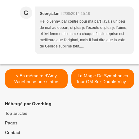
G
Georgiafan
22/08/2014 15:19
Hello Jenny, par contre pour ma part j'avais un peu
de mal au départ, et plus je l'écoute et plus je l'aime,
et évidemment comme à chaque fois le reprise est
meilleure que l'original, mais il faut dire que la voix
de George sublime tout.....
< En mémoire d'Amy
La Magie De Symphonica
Winehouse une statue
Tour GM Sur Double Vinyle
prévue à Camden !!
!! >
Hébergé par Overblog
Top articles
Pages
Contact