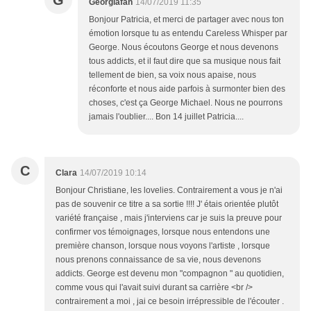
G
Georgiafan
14/07/2019 11:35
Bonjour Patricia, et merci de partager avec nous ton
émotion lorsque tu as entendu Careless Whisper par
George. Nous écoutons George et nous devenons
tous addicts, et il faut dire que sa musique nous fait
tellement de bien, sa voix nous apaise, nous
réconforte et nous aide parfois à surmonter bien des
choses, c'est ça George Michael. Nous ne pourrons
jamais l'oublier.... Bon 14 juillet Patricia....
C
Clara
14/07/2019 10:14
Bonjour Christiane, les lovelies. Contrairement a vous je n'ai
pas de souvenir ce titre a sa sortie !!!! J' étais orientée plutôt
variété française , mais j'interviens car je suis la preuve pour
confirmer vos témoignages, lorsque nous entendons une
première chanson, lorsque nous voyons l'artiste , lorsque
nous prenons connaissance de sa vie, nous devenons
addicts. George est devenu mon "compagnon " au quotidien,
comme vous qui l'avait suivi durant sa carrière <br />
contrairement a moi , jai ce besoin irrépressible de l'écouter .