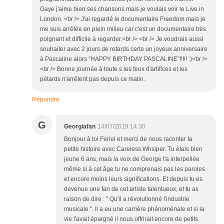
Gaye j'aime bien ses chansons mais je voulais voir le Live in
London. <br /> J'ai regardé le documentaire Freedom mais je
me suis arrêtée en plein milieu car c'est un documentaire très
poignant et difficile à regarder.<br /> <br /> Je voudrais aussi
souhaiter avec 2 jours de retards certe un joyeux anniversaire
à Pascaline alors ''HAPPY BIRTHDAY PASCALINE''!!!!! :)<br />
<br /> Bonne journée à toute.s les feux d'artifices et les
pétards n'arrêtent pas depuis ce matin.
Répondre
G
Georgiafan
14/07/2019 14:30
Bonjour à toi Feriel et merci de nous raconter ta
petite histoire avec Careless Whsiper. Tu étais bien
jeune 6 ans, mais la voix de George t'a interpellée
même si à cet âge tu ne comprenais pas les paroles
et encore moins leurs significations. Et depuis tu es
devenue une fan de cet artiste talentueux, et tu as
raison de dire : " Qu'il a révolutionné l'industrie
musicale ". Il a eu une carrière phénoménale et si la
vie l'avait épargné il nous offrirait encore de petits