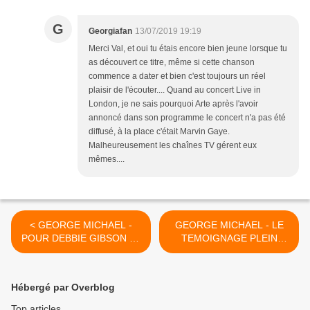
G
Georgiafan
13/07/2019 19:19
Merci Val, et oui tu étais encore bien jeune lorsque tu
as découvert ce titre, même si cette chanson
commence a dater et bien c'est toujours un réel
plaisir de l'écouter.... Quand au concert Live in
London, je ne sais pourquoi Arte après l'avoir
annoncé dans son programme le concert n'a pas été
diffusé, à la place c'était Marvin Gaye.
Malheureusement les chaînes TV gérent eux
mêmes....
< GEORGE MICHAEL -
GEORGE MICHAEL - LE
POUR DEBBIE GIBSON LA
TEMOIGNAGE PLEIN
PRESENCE DE GEORGE
D'EMOTION DE MALIKA -
ETAIT A LA FOIS COOL,
A TOI GEORGE !! >
MAGNETIQUE ET
Hébergé par Overblog
PUISSANTE !!
Top articles