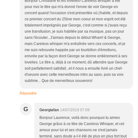
Bonjour Christiane et les lovelies! Careless whisper a été
pour moi le titre qui m'a donné l'envie de voir George en
concert quand l'occasion s'est présentée où j'habite, et depuis
ce premier concert du 25live mon coeur et mon esprit ont été
totalement imprégnés par George, c'est comme si j'avais reçu
une transfusion, je suis habitée par sa musique, pas un jour
sans l'écouter...J'aimais depuis le début Wham! & George,
mais Careless whisper m'a entraînée vers ces concerts, et je
me suis retrouvée happée par un tourbillon d'émotions,
enivrée par la façon dont George se donne entièrement à ses
lovelies. Le titre a, déjà à ce moment, dû attendre que George
soit parfaitement satisfait...et il nous a ensuite livré un chef-
d'oeuvre avec cette merveilleuse intro au saxo, puis sa voix
sublime... Que de merveilleux souvenirs!
Répondre
G
Georgiafan
14/07/2019 07:09
Bonjour Laurence, voilà donc pourquoi tu aimes
George grâce à ce titre de Careless Whisper, et cet
amour pour lui et ses chansons ne s'est jamais
terminé, sans doute a-t-il été de plus en plus fort tout