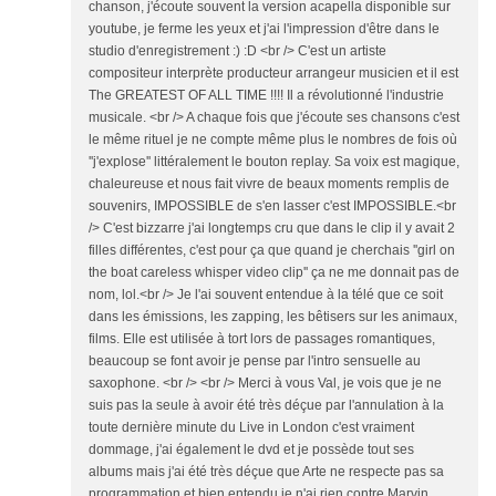
chanson, j'écoute souvent la version acapella disponible sur
youtube, je ferme les yeux et j'ai l'impression d'être dans le
studio d'enregistrement :) :D <br /> C'est un artiste
compositeur interprète producteur arrangeur musicien et il est
The GREATEST OF ALL TIME !!!! Il a révolutionné l'industrie
musicale. <br /> A chaque fois que j'écoute ses chansons c'est
le même rituel je ne compte même plus le nombres de fois où
''j'explose'' littéralement le bouton replay. Sa voix est magique,
chaleureuse et nous fait vivre de beaux moments remplis de
souvenirs, IMPOSSIBLE de s'en lasser c'est IMPOSSIBLE.<br
/> C'est bizzarre j'ai longtemps cru que dans le clip il y avait 2
filles différentes, c'est pour ça que quand je cherchais ''girl on
the boat careless whisper video clip'' ça ne me donnait pas de
nom, lol.<br /> Je l'ai souvent entendue à la télé que ce soit
dans les émissions, les zapping, les bêtisers sur les animaux,
films. Elle est utilisée à tort lors de passages romantiques,
beaucoup se font avoir je pense par l'intro sensuelle au
saxophone. <br /> <br /> Merci à vous Val, je vois que je ne
suis pas la seule à avoir été très déçue par l'annulation à la
toute dernière minute du Live in London c'est vraiment
dommage, j'ai également le dvd et je possède tout ses
albums mais j'ai été très déçue que Arte ne respecte pas sa
programmation et bien entendu je n'ai rien contre Marvin