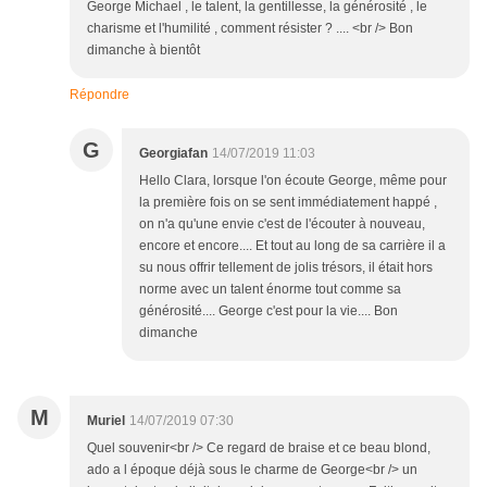
George Michael , le talent, la gentillesse, la générosité , le
charisme et l'humilité , comment résister ? .... <br /> Bon
dimanche à bientôt
Répondre
G
Georgiafan
14/07/2019 11:03
Hello Clara, lorsque l'on écoute George, même pour
la première fois on se sent immédiatement happé ,
on n'a qu'une envie c'est de l'écouter à nouveau,
encore et encore.... Et tout au long de sa carrière il a
su nous offrir tellement de jolis trésors, il était hors
norme avec un talent énorme tout comme sa
générosité.... George c'est pour la vie.... Bon
dimanche
M
Muriel
14/07/2019 07:30
Quel souvenir<br /> Ce regard de braise et ce beau blond,
ado a l époque déjà sous le charme de George<br /> un