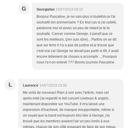
G
Georgiafan
15/07/2019 09:15
Bonjour Pascaline, je ne sais plus si toutefois je t'ai
souhaité ton anniversaire ? En tout cas si j'ai oublié,
pardonne moi et avvec un peu de retard je te le
souhaite. Cancer comme George, il paraît que ce
sont les meilleurs, (j'en suis sûre)... Parfois on se dit
que sur terre il n'y a pas de justice et je trouve que
c'est vrai car George ne devait pas partir si tôt, il avait
encore tellement de choses a accomplir ....Pourquoi
nous l'a-t-on enlevé ??? Bonne journée Pascaline
L
Laurence
14/07/2019 23:06
Me voilà de nouveau! Rien à voir avec l'article, mais cet
après-midi j'ai regardé le full concert cowboys & angels,
maintenant disponible sur YouTube. Il m'a laissé une
impression d'inachevé, de manque insupportable, même si
on voyait que la band est toujours très liée à George, j'ai
trouvé que les membres avaient l'air un peu livrés à eux-
mêmes, chacun de son côté essayant de faire de son mieux.