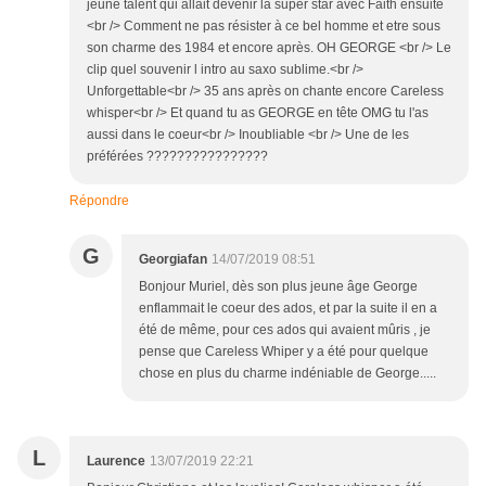
jeune talent qui allait devenir la super star avec Faith ensuite
<br /> Comment ne pas résister à ce bel homme et etre sous
son charme des 1984 et encore après. OH GEORGE <br /> Le
clip quel souvenir l intro au saxo sublime.<br />
Unforgettable<br /> 35 ans après on chante encore Careless
whisper<br /> Et quand tu as GEORGE en tête OMG tu l'as
aussi dans le coeur<br /> Inoubliable <br /> Une de les
préférées ????????????????
Répondre
G
Georgiafan
14/07/2019 08:51
Bonjour Muriel, dès son plus jeune âge George
enflammait le coeur des ados, et par la suite il en a
été de même, pour ces ados qui avaient mûris , je
pense que Careless Whiper y a été pour quelque
chose en plus du charme indéniable de George.....
L
Laurence
13/07/2019 22:21