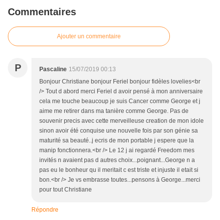
Commentaires
Ajouter un commentaire
P
Pascaline
15/07/2019 00:13
Bonjour Christiane bonjour Feriel bonjour fidèles lovelies<br
/> Tout d abord merci Feriel d avoir pensé à mon anniversaire
cela me touche beaucoup je suis Cancer comme George et j
aime me retirer dans ma tanière comme George. Pas de
souvenir precis avec cette merveilleuse creation de mon idole
sinon avoir été conquise une nouvelle fois par son génie sa
maturité sa beauté..j ecris de mon portable j espere que la
manip fonctionnera.<br /> Le 12 j ai regardé Freedom mes
invités n avaient pas d autres choix...poignant...George n a
pas eu le bonheur qu il meritait c est triste et injuste il etait si
bon.<br /> Je vs embrasse toutes...pensons à George...merci
pour tout Christiane
Répondre