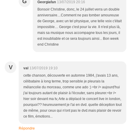
G
Georgiafan
13/07/2019 20:16
Bonsoir Christine, donc, le 24 juillet verra un double
anniversaire....Comment ne pas tomber amoureuse
de George, avec un tel physique, une telle voix c'était
impossible.... George c'est pour la vie. Il n'est plus là,
mais sa musique nous accompagne tous les jours, il
est inoubliable et ce sera toujours ainsi... Bon week
end Christine
V
val
13/07/2019 19:10
cette chanson, découverte en automne 1984, j'avais 13 ans,
célibataire à long terme, trop sensible je pleurais la
mélancolie du morceau, comme une ado :) <br /> aujourd'hui
j'ai toujours autant de plaisir à l'écouter, sans pleurer.<br />
hier soir devant ma tv, Arte a déplacé le concert live in london,
pourquoi?? heureusement je l'ai en dvd. quelle déception tout
de même, pour ceux qui n'ont pas le dvd.mais plaisir de revoir
ce film, émotions...
Répondre