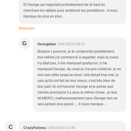
Et George qui regardait probablement de là haut en
cherchant les détails pour améliorer les prestations...Il nous
manque de plus en plus...
Répondre
G
Georgiafan
15/07/2019 09:27
Bonjour Laurence, je te comprends parfaitement,
moi-même j'ai commencé à regarder, mais le coeur
n'y était pas, il me manquait quelqu'un, il me
manquait George, du coup je n'ai pas continué, je ne
suis pas allée jusqu'au bout, cela faisait trop mal, je
sais qu'ils ont fait de leur mieux, c'est très bien de
leur part, ils ont honorer George et je pense que
l'année prochaine il y aura la même chose , je leur
dit MERCI, malheureusement sans George rien ne
sera jamais plus pareil..... Il nous manque.....
C
CrazyFuriosa
14/07/2019 12:46