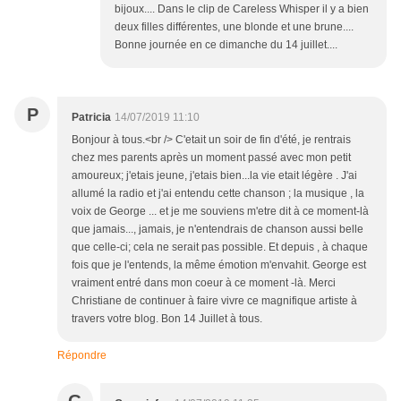
bijoux.... Dans le clip de Careless Whisper il y a bien
deux filles différentes, une blonde et une brune....
Bonne journée en ce dimanche du 14 juillet....
P
Patricia
14/07/2019 11:10
Bonjour à tous.<br /> C'etait un soir de fin d'été, je rentrais
chez mes parents après un moment passé avec mon petit
amoureux; j'etais jeune, j'etais bien...la vie etait légère . J'ai
allumé la radio et j'ai entendu cette chanson ; la musique , la
voix de George ... et je me souviens m'etre dit à ce moment-là
que jamais..., jamais, je n'entendrais de chanson aussi belle
que celle-ci; cela ne serait pas possible. Et depuis , à chaque
fois que je l'entends, la même émotion m'envahit. George est
vraiment entré dans mon coeur à ce moment -là. Merci
Christiane de continuer à faire vivre ce magnifique artiste à
travers votre blog. Bon 14 Juillet à tous.
Répondre