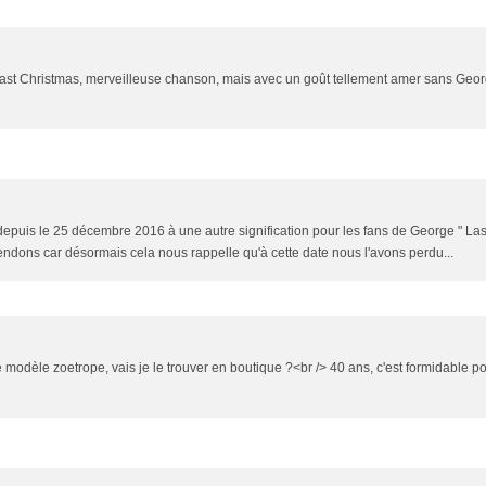
 Last Christmas, merveilleuse chanson, mais avec un goût tellement amer sans Georg
epuis le 25 décembre 2016 à une autre signification pour les fans de George " Las
éhendons car désormais cela nous rappelle qu'à cette date nous l'avons perdu...
e modèle zoetrope, vais je le trouver en boutique ?<br /> 40 ans, c'est formidable p