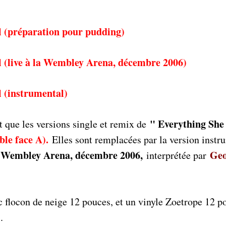
ion pour pudding)
embley Arena, décembre 2006)
umental)
" Everything She
t que les versions single et remix de
ble face A).
Elles sont remplacées par la version instr
t Wembley Arena, décembre 2006,
Geo
interprétée par
nc flocon de neige 12 pouces
, et un vinyle Zoetrope 12 p
.