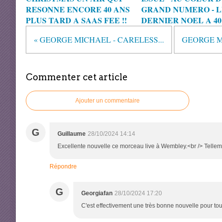
RESONNE ENCORE 40 ANS
GRAND NUMERO - L
PLUS TARD A SAAS FEE !!
DERNIER NOEL A 40 
« GEORGE MICHAEL - CARELESS...
GEORGE MI
Commenter cet article
Ajouter un commentaire
G
Guillaume
28/10/2024 14:14
Excellente nouvelle ce morceau live à Wembley.<br /> Tellement
Répondre
G
Georgiafan
28/10/2024 17:20
C'est effectivement une très bonne nouvelle pour tous