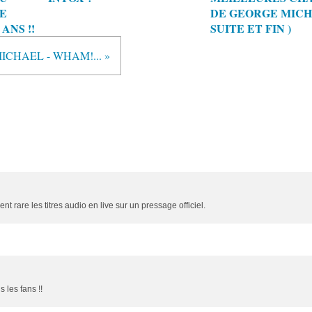
E
DE GEORGE MICHA
ANS !!
SUITE ET FIN )
CHAEL - WHAM!... »
 rare les titres audio en live sur un pressage officiel.
 les fans !!