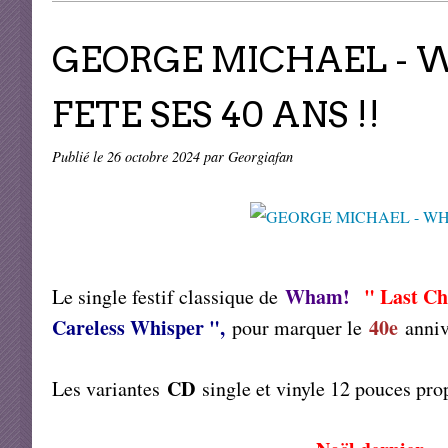
GEORGE MICHAEL - 
FETE SES 40 ANS !!
Publié le
26 octobre 2024
par Georgiafan
Wham!
" Last C
Le single festif classique de
Careless Whisper ",
40e
pour marquer le
anniv
CD
Les variantes
single et vinyle 12 pouces pr