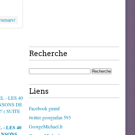
versary/
Recherche
Liens
Facebook gmmf
twitter georgiafan 593
GeorgeMichael.fr
- LES 40
ANSONS