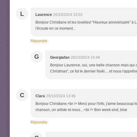
L
Laurence
26/10/2024 15:02
Bonjour Christiane et les lovelies! "Heureux anniversaire" à
l'écoute en ce moment...
Répondre
G
Georgiafan
26/10/2024 16:48
Bonjour Laurence, oui, une belle chanson mais qui d
Christmas", ce fut le dernier Noël.... et nous l'appr
C
Clara
26/10/2024 13:46
Bonjour Christiane,<br /> Merci pour l'info, j'aime beaucoup l
chanson, un artiste et nous....<br /> Bon week-end, bise
Répondre