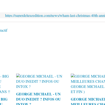
https://superdeluxeedition.com/news/wham-last-christmas-40th-anni
ractif
GEORGE MICHAEL - UN
 BIG
DUO INEDIT ? INFOS OU
GEORGE MICHAEL 
DU
INTOX ?
MEILLEURES CH