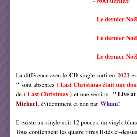
- Noël dernier
Le dernier Noël (préparat
Le dernier Noël (live à la W
Le dernier Noël (instr
CD
2023
La différence avec le
single sorti en
es
"
( Last Christmas était une dou
sont absentes
( Last Christmas )
" Live a
de
et une version
Michael,
Wham!
évidemment et non par
Il existe un vinyle noir 12 pouces, un vinyle bla
Tous contiennent les quatre titres listés ci-dessus