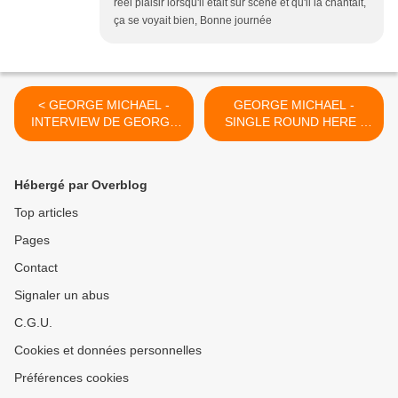
réel plaisir lorsqu'il était sur scène et qu'il la chantait,
ça se voyait bien, Bonne journée
< GEORGE MICHAEL -
GEORGE MICHAEL -
INTERVIEW DE GEORGE
SINGLE ROUND HERE -
MICHAEL SUR GWR FM
1ER NOVEMBRE 2004 -21
96.3 EN 1997 !!
ANS CE JOUR !! >
Hébergé par Overblog
Top articles
Pages
Contact
Signaler un abus
C.G.U.
Cookies et données personnelles
Préférences cookies