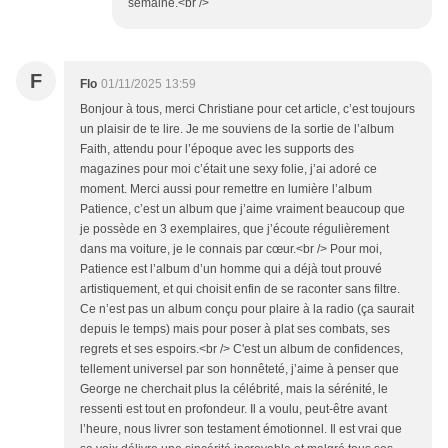
semaine.<br />
F
Flo
01/11/2025 13:59
Bonjour à tous, merci Christiane pour cet article, c’est toujours
un plaisir de te lire. Je me souviens de la sortie de l’album
Faith, attendu pour l’époque avec les supports des
magazines pour moi c’était une sexy folie, j’ai adoré ce
moment. Merci aussi pour remettre en lumière l’album
Patience, c’est un album que j’aime vraiment beaucoup que
je possède en 3 exemplaires, que j’écoute régulièrement
dans ma voiture, je le connais par cœur.<br /> Pour moi,
Patience est l’album d’un homme qui a déjà tout prouvé
artistiquement, et qui choisit enfin de se raconter sans filtre.
Ce n’est pas un album conçu pour plaire à la radio (ça saurait
depuis le temps) mais pour poser à plat ses combats, ses
regrets et ses espoirs.<br /> C'est un album de confidences,
tellement universel par son honnêteté, j’aime à penser que
George ne cherchait plus la célébrité, mais la sérénité, le
ressenti est tout en profondeur. Il a voulu, peut-être avant
l’heure, nous livrer son testament émotionnel. Il est vrai que