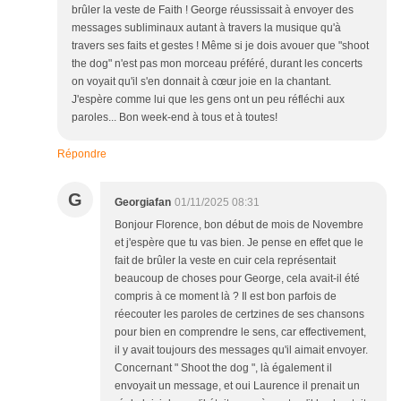
brûler la veste de Faith ! George réussissait à envoyer des
messages subliminaux autant à travers la musique qu'à
travers ses faits et gestes ! Même si je dois avouer que "shoot
the dog" n'est pas mon morceau préféré, durant les concerts
on voyait qu'il s'en donnait à cœur joie en la chantant.
J'espère comme lui que les gens ont un peu réfléchi aux
paroles... Bon week-end à tous et à toutes!
Répondre
G
Georgiafan
01/11/2025 08:31
Bonjour Florence, bon début de mois de Novembre
et j'espère que tu vas bien. Je pense en effet que le
fait de brûler la veste en cuir cela représentait
beaucoup de choses pour George, cela avait-il été
compris à ce moment là ? Il est bon parfois de
réecouter les paroles de certzines de ses chansons
pour bien en comprendre le sens, car effectivement,
il y avait toujours des messages qu'il aimait envoyer.
Concernant " Shoot the dog ", là également il
envoyait un message, et oui Laurence il prenait un