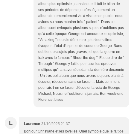
album plus optimiste , dans lequel il fait le bilan de
ses périodes de déprime, et c'est également un
album de remerciement vis à vis de son public, nous
avions su nous montrer très " patient ". Dans cet
album sont évioqués plusieurs sujets, n'oublions pas
qu'à cette époque George est amoureux et optimiste,
" Amazing " nous le démontre , plusieurs titres
évoquent l'état d'esprit et de coeur de George. Sans
oublier des sujets plus graves, tel que la guerre en
Irak avec le fameux " Shoot the dog ". Et que dire de "
Through " George y fait le point sur les épreuves
multipes qu'il a traversées dans la dernière décennie
. Un très bel album que nous avons toujours plaisir à
écouter, réecouter sans se lasser.... Mais comment
pourrais-t-on se lasser d'écouter la voix de George
Michael, Nous ne l'oublierons jamais. Bon week-end
Florence, bises
L
Laurence
31/10/2025 21:37
Bonjour Christiane et les lovelies! Quel symbole que le fait de