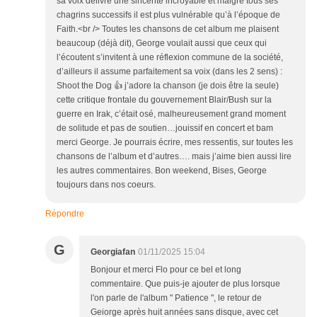
sa voix délivre une sincérité incroyable et malgré tous ses
chagrins successifs il est plus vulnérable qu’à l’époque de
Faith.<br /> Toutes les chansons de cet album me plaisent
beaucoup (déjà dit), George voulait aussi que ceux qui
l’écoutent s’invitent à une réflexion commune de la société,
d’ailleurs il assume parfaitement sa voix (dans les 2 sens) :
Shoot the Dog 👍 j’adore la chanson (je dois être la seule)
cette critique frontale du gouvernement Blair/Bush sur la
guerre en Irak, c’était osé, malheureusement grand moment
de solitude et pas de soutien…jouissif en concert et bam
merci George. Je pourrais écrire, mes ressentis, sur toutes les
chansons de l’album et d’autres…. mais j’aime bien aussi lire
les autres commentaires. Bon weekend, Bises, George
toujours dans nos coeurs.
Répondre
G
Georgiafan
01/11/2025 15:04
Bonjour et merci Flo pour ce bel et long
commentaire. Que puis-je ajouter de plus lorsque
l'on parle de l'album " Patience ", le retour de
Geiorge après huit années sans disque, avec cet