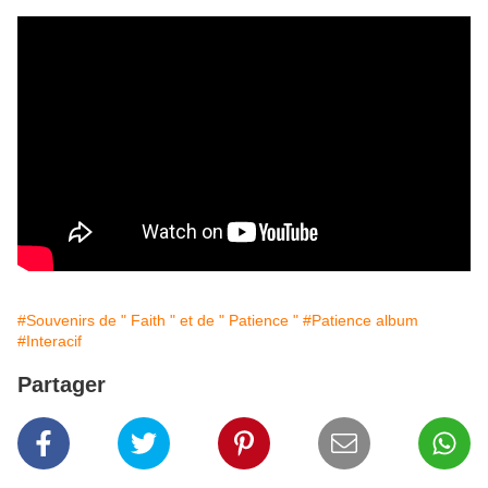
#Souvenirs de " Faith " et de " Patience "
#Patience album
#Interacif
Partager