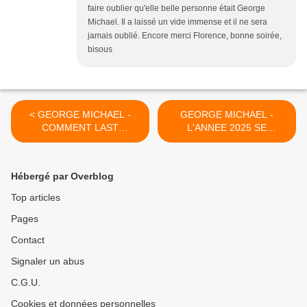
faire oublier qu'elle belle personne était George
Michael. Il a laissé un vide immense et il ne sera
jamais oublié. Encore merci Florence, bonne soirée,
bisous
< GEORGE MICHAEL -
GEORGE MICHAEL -
COMMENT LAST
L'ANNEE 2025 SE
CHRISTMAS DE WHAM! A
TERMINE - QUE S'EST-IL
DETRONE LA REINE DE
PASSE CETTE ANNEE -
NOEL !!
PETIT RECAPITULATIF !! >
Hébergé par Overblog
Top articles
Pages
Contact
Signaler un abus
C.G.U.
Cookies et données personnelles