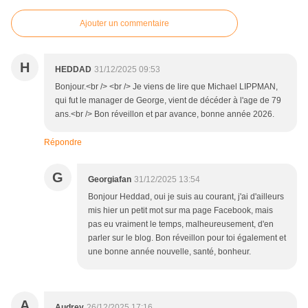
Ajouter un commentaire
H
HEDDAD
31/12/2025 09:53
Bonjour.<br /> <br /> Je viens de lire que Michael LIPPMAN,
qui fut le manager de George, vient de décéder à l'age de 79
ans.<br /> Bon réveillon et par avance, bonne année 2026.
Répondre
G
Georgiafan
31/12/2025 13:54
Bonjour Heddad, oui je suis au courant, j'ai d'ailleurs
mis hier un petit mot sur ma page Facebook, mais
pas eu vraiment le temps, malheureusement, d'en
parler sur le blog. Bon réveillon pour toi également et
une bonne année nouvelle, santé, bonheur.
A
Audrey
26/12/2025 17:16