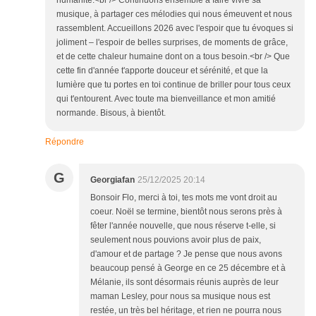
humanité.<br /> Continuons ensemble à faire vivre sa
musique, à partager ces mélodies qui nous émeuvent et nous
rassemblent. Accueillons 2026 avec l'espoir que tu évoques si
joliment – l'espoir de belles surprises, de moments de grâce,
et de cette chaleur humaine dont on a tous besoin.<br /> Que
cette fin d'année t'apporte douceur et sérénité, et que la
lumière que tu portes en toi continue de briller pour tous ceux
qui t'entourent. Avec toute ma bienveillance et mon amitié
normande. Bisous, à bientôt.
Répondre
G
Georgiafan
25/12/2025 20:14
Bonsoir Flo, merci à toi, tes mots me vont droit au
coeur. Noël se termine, bientôt nous serons près à
fêter l'année nouvelle, que nous réserve t-elle, si
seulement nous pouvions avoir plus de paix,
d'amour et de partage ? Je pense que nous avons
beaucoup pensé à George en ce 25 décembre et à
Mélanie, ils sont désormais réunis auprès de leur
maman Lesley, pour nous sa musique nous est
restée, un très bel héritage, et rien ne pourra nous