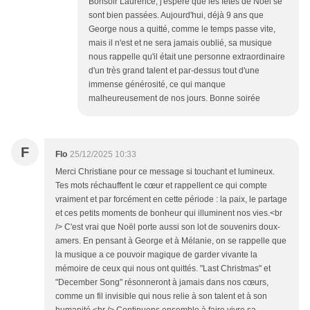
Bonsoir Laurence, j'espère que les fêtes de Noël se
sont bien passées. Aujourd'hui, déjà 9 ans que
George nous a quitté, comme le temps passe vite,
mais il n'est et ne sera jamais oublié, sa musique
nous rappelle qu'il était une personne extraordinaire
d'un très grand talent et par-dessus tout d'une
immense générosité, ce qui manque
malheureusement de nos jours. Bonne soirée
F
Flo
25/12/2025 10:33
Merci Christiane pour ce message si touchant et lumineux.
Tes mots réchauffent le cœur et rappellent ce qui compte
vraiment et par forcément en cette période : la paix, le partage
et ces petits moments de bonheur qui illuminent nos vies.<br
/> C'est vrai que Noël porte aussi son lot de souvenirs doux-
amers. En pensant à George et à Mélanie, on se rappelle que
la musique a ce pouvoir magique de garder vivante la
mémoire de ceux qui nous ont quittés. "Last Christmas" et
"December Song" résonneront à jamais dans nos cœurs,
comme un fil invisible qui nous relie à son talent et à son