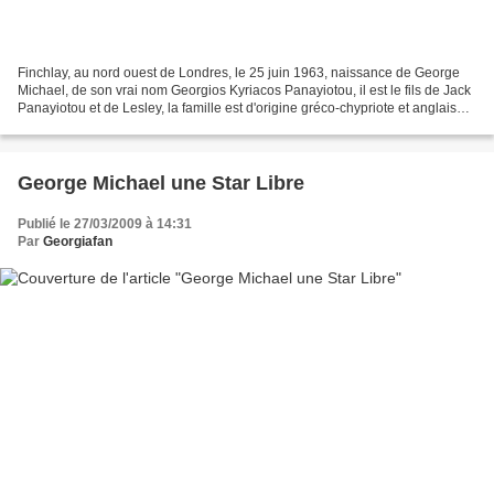
Finchlay, au nord ouest de Londres, le 25 juin 1963, naissance de George
Michael, de son vrai nom Georgios Kyriacos Panayiotou, il est le fils de Jack
Panayiotou et de Lesley, la famille est d'origine gréco-chypriote et anglaise,
George a deux soeurs...
George Michael une Star Libre
Publié le 27/03/2009 à 14:31
Par
Georgiafan