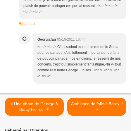
<br /> <br /> je te remercie également, ca me fait enormement
plaisir de pouvoir partager ce que j'ai ressentie!<br /> <br />
<br /> <br />
Répondre
G
Georgiafan
05/10/2011 18:44
<br /> <br /> C'est surtout moi qui te remercie Sonia
pour ce partage, c'est tellement important entre fans
de pouvoir partager nos émotions, le ressenti de nos
concerts, c'est tout simplement fantastique,<br /> tout
comme l'est notre George.....bises <br /> <br /> <br
/> <br />
< Une photo de George à
Ambiance de folie à Bercy !!
Bercy hier soir !!
>
Hébergé par Overblog