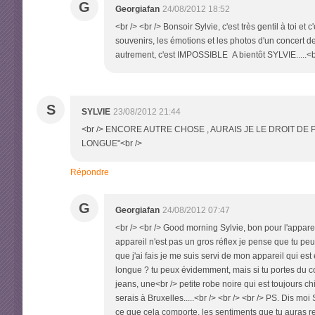
G
Georgiafan
24/08/2012 18:52
<br /> <br /> Bonsoir Sylvie, c'est très gentil à toi et
souvenirs, les émotions et les photos d'un concert 
autrement, c'est IMPOSSIBLE A bientôt SYLVIE.....<br 
S
SYLVIE
23/08/2012 21:44
<br /> ENCORE AUTRE CHOSE , AURAIS JE LE DROIT D
LONGUE"<br />
Répondre
G
Georgiafan
24/08/2012 07:47
<br /> <br /> Good morning Sylvie, bon pour l'apparel 
appareil n'est pas un gros réflex je pense que tu pe
que j'ai fais je me suis servi de mon appareil qui est 
longue ? tu peux évidemment, mais si tu portes du cour
jeans, une<br /> petite robe noire qui est toujours 
serais à Bruxelles.....<br /> <br /> <br /> PS. Dis moi
ce que cela comporte, les sentiments que tu auras re