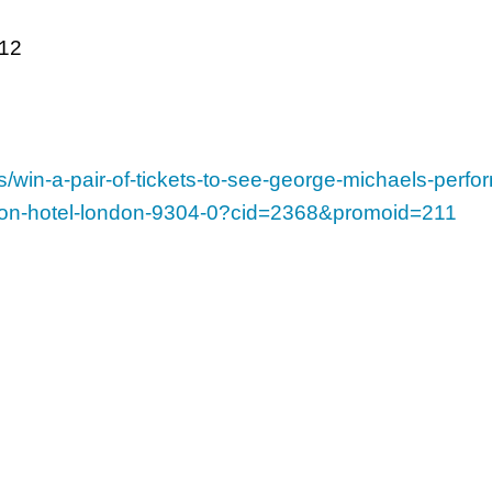
012
ns/win-a-pair-of-tickets-to-see-george-michaels-perfo
son-hotel-london-9304-0?cid=2368&promoid=211