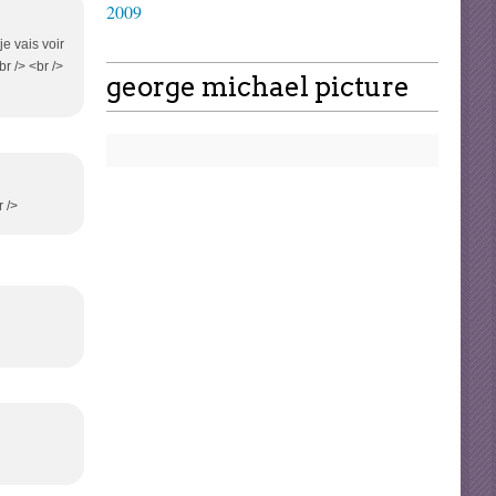
2009
je vais voir
br /> <br />
george michael picture
r />