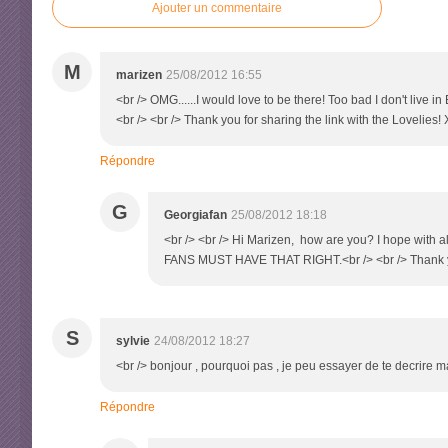
Ajouter un commentaire
M
marizen
25/08/2012 16:55
<br /> OMG......I would love to be there! Too bad I don't live
<br /> <br /> Thank you for sharing the link with the Lovelies! 
Répondre
G
Georgiafan
25/08/2012 18:18
<br /> <br /> Hi Marizen, how are you? I hope with a
FANS MUST HAVE THAT RIGHT.<br /> <br /> Thank you a
S
sylvie
24/08/2012 18:27
<br /> bonjour , pourquoi pas , je peu essayer de te decrire ma 
Répondre