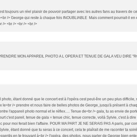
 c'est toujours un réel plaisir de pouvoir partager avec les autres fans au travers de ce
de<br /> George qui reste à chaque fois INOUBLIABLE Mais comment pourrait-il en 
/> <br /> <br /> <br />
E PRENDRE MON APPAREIL PHOTO A L OPERA ET TENUE DE GALA VEU DIRE "
photo, étant donné que le concert est à l'opéra cest peut-êre un peu plus difficile, 
ux le<br /> prendre et nous faire de belles photos de George, jusqu'à présent à cha
entre l'appareil photo normal et le réflex..... Tenue de<br /> gala, tu as envie de port
t c'est pareil, tenue de gala = tenue chic, tenue correcte, voilà Sylvie, c'est à dir
chic pour moi ferait bien l'affaire. POUR MA PART JE NE SERAIS PAS A paris, par con
 Sylvie, étant donné que tu seras à ce concert, cela te plaîrait de me raconter ta soir
ssentis en te trouvant à<br /> l'opéra, des photos, nous parler de George bien ente