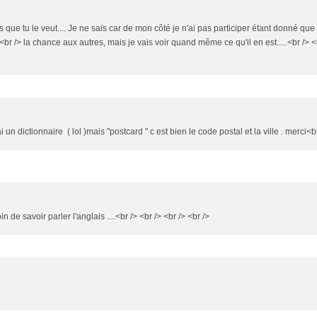
 que tu le veut.... Je ne sais car de mon côté je n'ai pas participer étant donné que 
<br /> la chance aux autres, mais je vais voir quand même ce qu'il en est.....<br /> <
un dictionnaire ( lol )mais "postcard " c est bien le code postal et la ville . merci<b
 de savoir parler l'anglais ....<br /> <br /> <br /> <br />