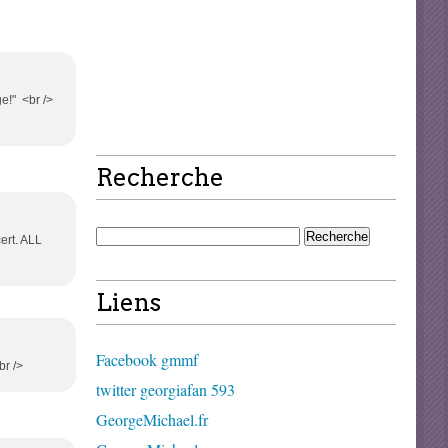
ge!" <br />
Recherche
ert. ALL
Liens
Facebook gmmf
br />
twitter georgiafan 593
GeorgeMichael.fr