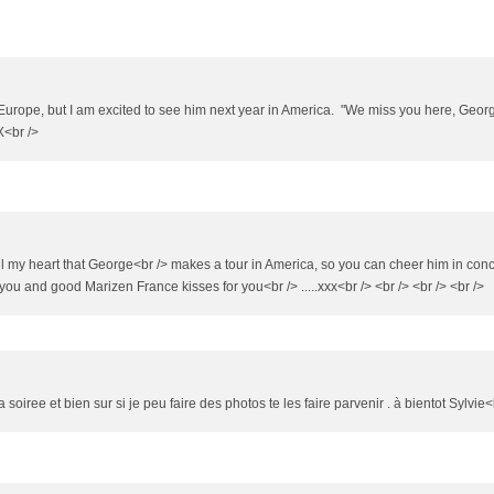
 in Europe, but I am excited to see him next year in America. "We miss you here, Geor
X<br />
ll my heart that George<br /> makes a tour in America, so you can cheer him in conc
nd good Marizen France kisses for you<br /> .....xxx<br /> <br /> <br /> <br />
soiree et bien sur si je peu faire des photos te les faire parvenir . à bientot Sylvie<