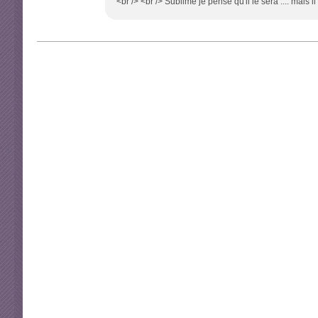
<br /> <br /> Sublime je pense qu'il le sera .... mais il 