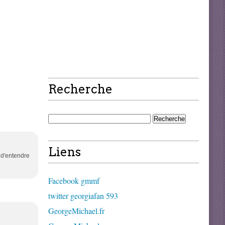
Recherche
Liens
e d'entendre
Facebook gmmf
twitter georgiafan 593
GeorgeMichael.fr