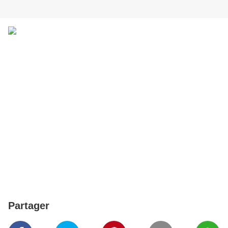
La même année George subit un second choc
avec la perte de son amie Lady Diana avec
laquelle il participait à des oeuvres de charité.
Princesse de coeur comme l'appellait les
Londoniens. George se rend aux obsèques
bien qu'il soit accablé par le chagrin, à cause
des souvenirs très proches par le deuil qu'il a
subit auparavant . Néanmoins, il participe au
double CD "Diana Tribute", "You Have Been
Loved" écrite plus tôt sera un hommage à Lady
Diana.
Partager