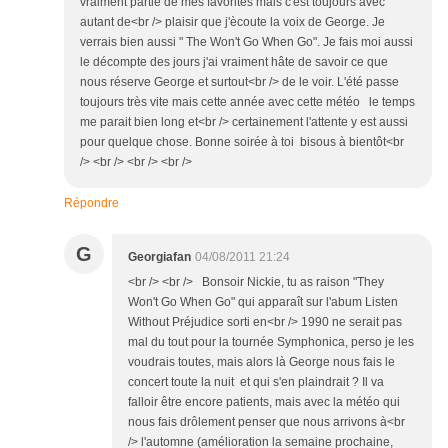
vraiment partie de mes favorites mais c'est toujours avec
autant de<br /> plaisir que j'ècoute la voix de George. Je
verrais bien aussi " The Won't Go When Go". Je fais moi aussi
le décompte des jours j'ai vraiment hâte de savoir ce que
nous réserve George et surtout<br /> de le voir. L'été passe
toujours très vite mais cette année avec cette météo le temps
me parait bien long et<br /> certainement l'attente y est aussi
pour quelque chose. Bonne soirée à toi bisous à bientôt<br
/> <br /> <br /> <br />
Répondre
G
Georgiafan
04/08/2011 21:24
<br /> <br /> Bonsoir Nickie, tu as raison "They
Won't Go When Go" qui apparaît sur l'abum Listen
Without Préjudice sorti en<br /> 1990 ne serait pas
mal du tout pour la tournée Symphonica, perso je les
voudrais toutes, mais alors là George nous fais le
concert toute la nuit et qui s'en plaindrait ? Il va
falloir être encore patients, mais avec la météo qui
nous fais drôlement penser que nous arrivons à<br
/> l'automne (amélioration la semaine prochaine,