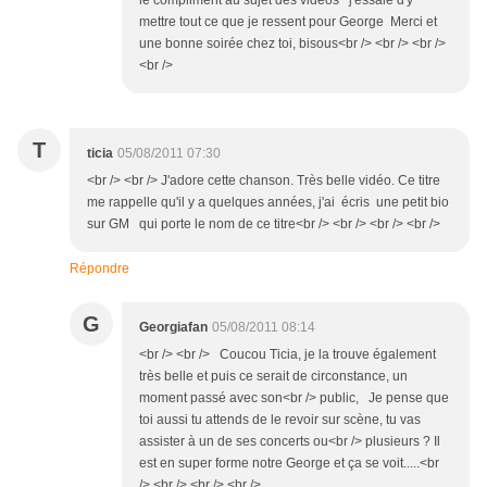
le compliment au sujet des vidéos j'essaie d'y
mettre tout ce que je ressent pour George Merci et
une bonne soirée chez toi, bisous<br /> <br /> <br />
<br />
T
ticia
05/08/2011 07:30
<br /> <br /> J'adore cette chanson. Très belle vidéo. Ce titre
me rappelle qu'il y a quelques années, j'ai écris une petit bio
sur GM qui porte le nom de ce titre<br /> <br /> <br /> <br />
Répondre
G
Georgiafan
05/08/2011 08:14
<br /> <br /> Coucou Ticia, je la trouve également
très belle et puis ce serait de circonstance, un
moment passé avec son<br /> public, Je pense que
toi aussi tu attends de le revoir sur scène, tu vas
assister à un de ses concerts ou<br /> plusieurs ? Il
est en super forme notre George et ça se voit.....<br
/> <br /> <br /> <br />