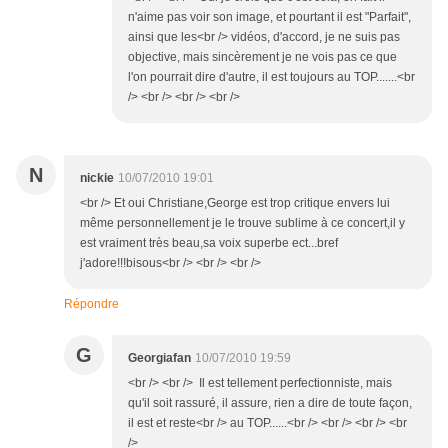
n'aime pas voir son image, et pourtant il est "Parfait",
ainsi que les<br /> vidéos, d'accord, je ne suis pas
objective, mais sincèrement je ne vois pas ce que
l'on pourrait dire d'autre, il est toujours au TOP.......<br
/> <br /> <br /> <br />
N
nickie
10/07/2010 19:01
<br /> Et oui Christiane,George est trop critique envers lui
même personnellement je le trouve sublime à ce concert,il y
est vraiment très beau,sa voix superbe ect...bref
j'adore!!!bisous<br /> <br /> <br />
Répondre
G
Georgiafan
10/07/2010 19:59
<br /> <br /> Il est tellement perfectionniste, mais
qu'il soit rassuré, il assure, rien a dire de toute façon,
il est et reste<br /> au TOP......<br /> <br /> <br /> <br
/>