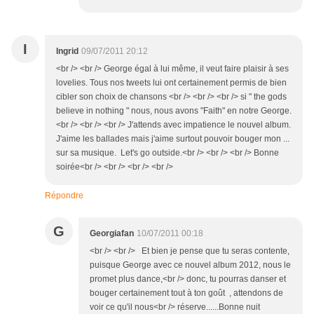
I
Ingrid
09/07/2011 20:12
<br /> <br /> George égal à lui même, il veut faire plaisir à ses
lovelies. Tous nos tweets lui ont certainement permis de bien
cibler son choix de chansons <br /> <br /> <br /> si " the gods
believe in nothing " nous, nous avons "Faith" en notre George.
<br /> <br /> <br /> J'attends avec impatience le nouvel album.
J'aime les ballades mais j'aime surtout pouvoir bouger mon ...
sur sa musique. Let's go outside.<br /> <br /> <br /> Bonne
soirée<br /> <br /> <br /> <br />
Répondre
G
Georgiafan
10/07/2011 00:18
<br /> <br /> Et bien je pense que tu seras contente,
puisque George avec ce nouvel album 2012, nous le
promet plus dance,<br /> donc, tu pourras danser et
bouger certainement tout à ton goût , attendons de
voir ce qu'il nous<br /> réserve......Bonne nuit