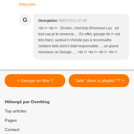
Répondre
G
Georgiafan
09/07/2011 07:59
<br /> <br /> Et bien, c'est trop d'honneur Luc en
tout cas je te remercie..... En effet, george<br /> est
très franc, surtout il n'hésite pas à reconnaître
certains faits dont il était responsable .....un grand
monsieur ce George.......<br /> <br /> <br /> <br />
< George en fête !!
"Safe" dans la playlist ?? >
Hébergé par Overblog
Top articles
Pages
Contact