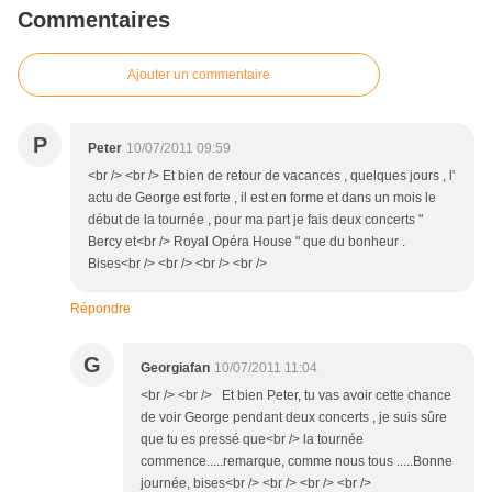
Commentaires
Ajouter un commentaire
P
Peter
10/07/2011 09:59
<br /> <br /> Et bien de retour de vacances , quelques jours , l'
actu de George est forte , il est en forme et dans un mois le
début de la tournée , pour ma part je fais deux concerts "
Bercy et<br /> Royal Opéra House " que du bonheur .
Bises<br /> <br /> <br /> <br />
Répondre
G
Georgiafan
10/07/2011 11:04
<br /> <br /> Et bien Peter, tu vas avoir cette chance
de voir George pendant deux concerts , je suis sûre
que tu es pressé que<br /> la tournée
commence.....remarque, comme nous tous .....Bonne
journée, bises<br /> <br /> <br /> <br />