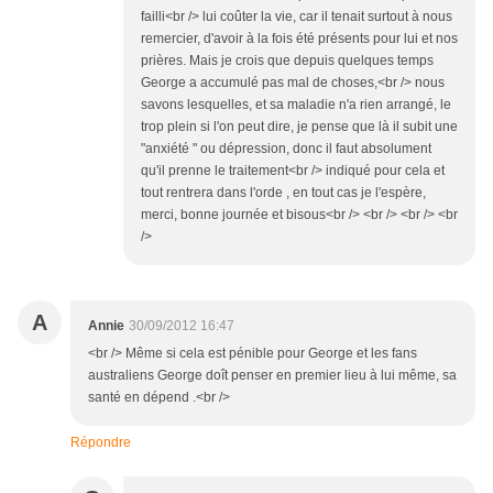
failli<br /> lui coûter la vie, car il tenait surtout à nous
remercier, d'avoir à la fois été présents pour lui et nos
prières. Mais je crois que depuis quelques temps
George a accumulé pas mal de choses,<br /> nous
savons lesquelles, et sa maladie n'a rien arrangé, le
trop plein si l'on peut dire, je pense que là il subit une
"anxiété " ou dépression, donc il faut absolument
qu'il prenne le traitement<br /> indiqué pour cela et
tout rentrera dans l'orde , en tout cas je l'espère,
merci, bonne journée et bisous<br /> <br /> <br /> <br
/>
A
Annie
30/09/2012 16:47
<br /> Même si cela est pénible pour George et les fans
australiens George doît penser en premier lieu à lui même, sa
santé en dépend .<br />
Répondre