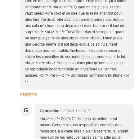
faire ce que George a su faire après cette maladi qui a faillis
l'emporter.<br /> <br /> <br /> Quand on n'a plus la santé il
vaux mieux vivre cool et se dire que le reste attandra pour
plus tard. j'ai du arrêter avant la dernière année aux Beaux
arts celà m'a beaucoup déçu aussi mais bon<br /> il faut dire
srop! <br /> <br /> <br /> Travailler relax et se reposer quand
on sent que ça ne va plus.<br /> <br /> <br /> Et bien je dis
que George même ci il est déçu et que ce soit vraiment
dommage pour son public Anstralien, il dois se reposer et
suivre les conseilles de ses médecins et prendre soin de lui.
<br /> <br /> <br /> Nous ne voulons plus qu'une telle chose
se reproduise encore comme an novembre de l'année
passée. <br /> <br /> <br /> Big kisses my friend Christiane <br
/>
Répondre
G
Georgiafan
01/10/2012 13:19
<br /> <br /> Oui M.Christine tu as entièrement
raison, George n'a pas respecté les conseils des
médecins, il a voulu faire plaisir à ses fans, tellement
heureux de les retrouver après sa maladie qui a