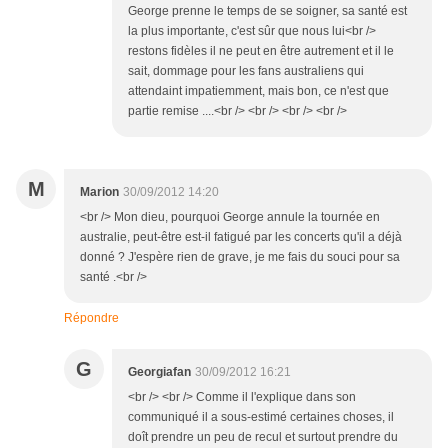
George prenne le temps de se soigner, sa santé est
la plus importante, c'est sûr que nous lui<br />
restons fidèles il ne peut en être autrement et il le
sait, dommage pour les fans australiens qui
attendaint impatiemment, mais bon, ce n'est que
partie remise ....<br /> <br /> <br /> <br />
M
Marion
30/09/2012 14:20
<br /> Mon dieu, pourquoi George annule la tournée en
australie, peut-être est-il fatigué par les concerts qu'il a déjà
donné ? J'espère rien de grave, je me fais du souci pour sa
santé .<br />
Répondre
G
Georgiafan
30/09/2012 16:21
<br /> <br /> Comme il l'explique dans son
communiqué il a sous-estimé certaines choses, il
doît prendre un peu de recul et surtout prendre du