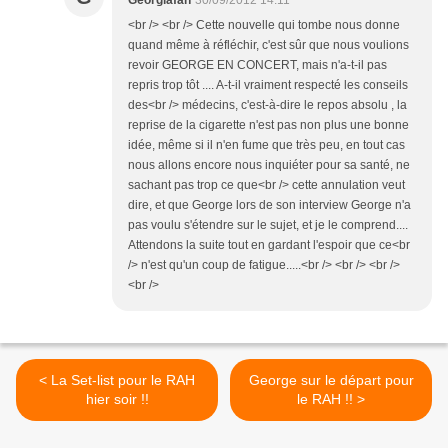
Georgiafan
30/09/2012 14:11
<br /> <br /> Cette nouvelle qui tombe nous donne
quand même à réfléchir, c'est sûr que nous voulions
revoir GEORGE EN CONCERT, mais n'a-t-il pas
repris trop tôt .... A-t-il vraiment respecté les conseils
des<br /> médecins, c'est-à-dire le repos absolu , la
reprise de la cigarette n'est pas non plus une bonne
idée, même si il n'en fume que très peu, en tout cas
nous allons encore nous inquiéter pour sa santé, ne
sachant pas trop ce que<br /> cette annulation veut
dire, et que George lors de son interview George n'a
pas voulu s'étendre sur le sujet, et je le comprend....
Attendons la suite tout en gardant l'espoir que ce<br
/> n'est qu'un coup de fatigue.....<br /> <br /> <br />
<br />
< La Set-list pour le RAH
George sur le départ pour
hier soir !!
le RAH !! >