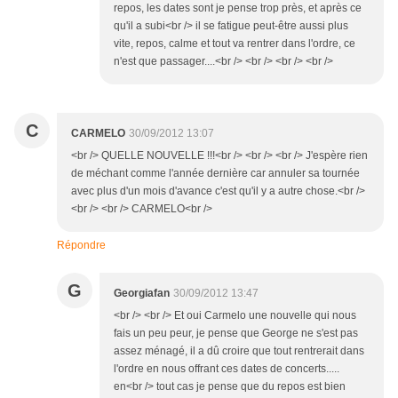
repos, les dates sont je pense trop près, et après ce
qu'il a subi<br /> il se fatigue peut-être aussi plus
vite, repos, calme et tout va rentrer dans l'ordre, ce
n'est que passager....<br /> <br /> <br /> <br />
C
CARMELO
30/09/2012 13:07
<br /> QUELLE NOUVELLE !!!<br /> <br /> <br /> J'espère rien
de méchant comme l'année dernière car annuler sa tournée
avec plus d'un mois d'avance c'est qu'il y a autre chose.<br />
<br /> <br /> CARMELO<br />
Répondre
G
Georgiafan
30/09/2012 13:47
<br /> <br /> Et oui Carmelo une nouvelle qui nous
fais un peu peur, je pense que George ne s'est pas
assez ménagé, il a dû croire que tout rentrerait dans
l'ordre en nous offrant ces dates de concerts.....
en<br /> tout cas je pense que du repos est bien