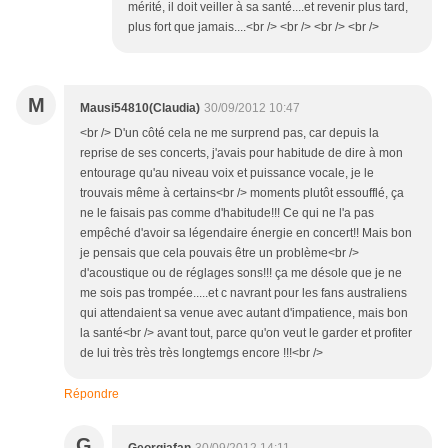
mérité, il doit veiller à sa santé....et revenir plus tard,
plus fort que jamais....<br /> <br /> <br /> <br />
M
Mausi54810(Claudia)
30/09/2012 10:47
<br /> D'un côté cela ne me surprend pas, car depuis la
reprise de ses concerts, j'avais pour habitude de dire à mon
entourage qu'au niveau voix et puissance vocale, je le
trouvais même à certains<br /> moments plutôt essoufflé, ça
ne le faisais pas comme d'habitude!!! Ce qui ne l'a pas
empêché d'avoir sa légendaire énergie en concert!! Mais bon
je pensais que cela pouvais être un problème<br />
d'acoustique ou de réglages sons!!! ça me désole que je ne
me sois pas trompée.....et c navrant pour les fans australiens
qui attendaient sa venue avec autant d'impatience, mais bon
la santé<br /> avant tout, parce qu'on veut le garder et profiter
de lui très très très longtemgs encore !!!<br />
Répondre
G