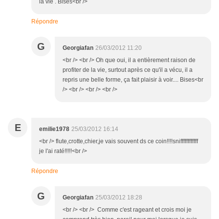
la vie . Bises<br />
Répondre
G
Georgiafan
26/03/2012 11:20
<br /> <br /> Oh que oui, il a entièrement raison de
profiter de la vie, surtout après ce qu'il a vécu, il a
repris une belle forme, ça fait plaisir à voir.... Bises<br
/> <br /> <br /> <br />
E
emilie1978
25/03/2012 16:14
<br /> flute,crotte,chier,je vais souvent ds ce coin!!!!sniffffffffffff
je l'ai raté!!!!!<br />
Répondre
G
Georgiafan
25/03/2012 18:28
<br /> <br /> Comme c'est rageant et crois moi je