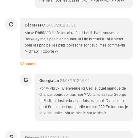
même si Noêl est passé....<br /> <br /> <br /> <br />
C
CécileFFFC
24/03/2012 15:01
<br /> Rhâââââ !!!! Je les ai ratés !!! Lol !! J'vais souvent au
Berkeley mais pas hier, bouhou !!! Life is cruel !! Lol !! Merci
pour les photos, les p'tits polissons sont sublimes comme<br
/> d'hab' !!! xxx<br />
Répondre
G
Georgiafan
24/03/2012 16:02
<br /> <br /> Bienvenue ici Cécile, quel manque de
chance, pourquoi pas hier ? Voilà, tu as râté George
et Fadi, le destin<br /> parfois est cruel Dis-toi que
peut-êre ce n'est que partie remise ??? En tout cas je
te le souhaite...<br /> <br /> <br /> <br />
S