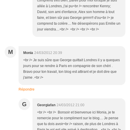
comprend très bien, pareil pour moi lorsque je suis
allée à Londres, j'ai pu<br /> rencontrer Kenny;
David, son ami d'enfance, Alex son homme à tout
faire, et bien sûr pas George grrrrrr!! d'ou<br /> je
comprend ta colère.... Ne désespérons pas Emilie un
jour viendra....<br /> <br /> <br /> <br />
M
Monia
24/03/2012 20:39
<br /> Je suis sûre que George quittait Londres il y a queques
jours pour se rendre à Paris en compagnie de son chéri .
Bravo pour ton travail, ton blog est attirant et je doit dire que
j'aime .<br />
Répondre
G
Georgiafan
24/03/2012 21:00
<br /> <br /> Bonsoir et bienvenue ici Monia, je te
remercie pour le compliment sur le blog.... Je pense
que tu dois avoir<br /> raison, de plus de Londres à
Paris le vol est vite arrivé à destination....<br /> <br />