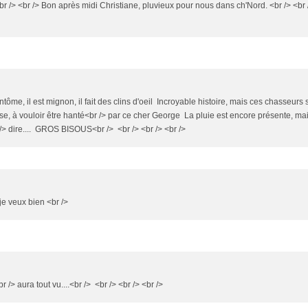
br /> <br /> Bon après midi Christiane, pluvieux pour nous dans ch'Nord. <br /> <br 
ntôme, il est mignon, il fait des clins d'oeil Incroyable histoire, mais ces chasseurs 
 à vouloir être hanté<br /> par ce cher George La pluie est encore présente, m
/> dire.... GROS BISOUS<br /> <br /> <br /> <br />
je veux bien <br />
> aura tout vu....<br /> <br /> <br /> <br />