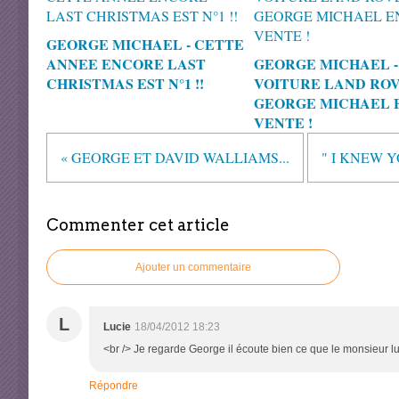
GEORGE MICHAEL - CETTE
ANNEE ENCORE LAST
GEORGE MICHAEL -
CHRISTMAS EST N°1 !!
VOITURE LAND RO
GEORGE MICHAEL 
VENTE !
« GEORGE ET DAVID WALLIAMS...
" I KNEW Y
Commenter cet article
Ajouter un commentaire
L
Lucie
18/04/2012 18:23
<br /> Je regarde George il écoute bien ce que le monsieur lui
Répondre