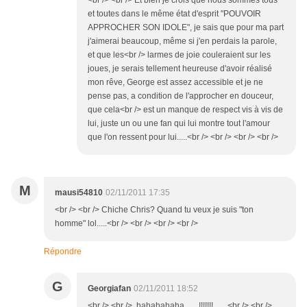
<br /> <br /> Et bien je crois que nous sommes tous
et toutes dans le même état d'esprit "POUVOIR
APPROCHER SON IDOLE", je sais que pour ma part
j'aimerai beaucoup, même si j'en perdais la parole,
et que les<br /> larmes de joie couleraient sur les
joues, je serais tellement heureuse d'avoir réalisé
mon rêve, George est assez accessible et je ne
pense pas, a condition de l'approcher en douceur,
que cela<br /> est un manque de respect vis à vis de
lui, juste un ou une fan qui lui montre tout l'amour
que l'on ressent pour lui.....<br /> <br /> <br /> <br />
M
mausi54810
02/11/2011 17:35
<br /> <br /> Chiche Chris? Quand tu veux je suis "ton
homme" lol.....<br /> <br /> <br /> <br />
Répondre
G
Georgiafan
02/11/2011 18:52
<br /> <br /> hahahahaha.......!!!!!!!.......<br /> <br />