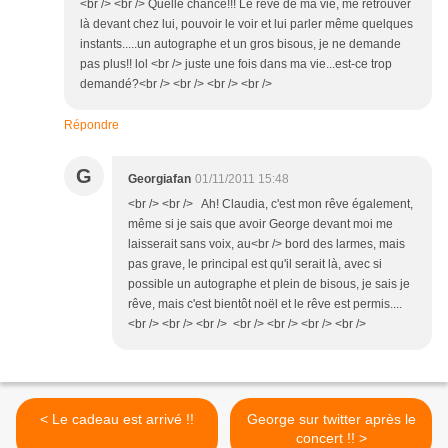
<br /> <br /> Quelle chance!!! Le rêve de ma vie, me retrouver
là devant chez lui, pouvoir le voir et lui parler même quelques
instants.....un autographe et un gros bisous, je ne demande
pas plus!! lol <br /> juste une fois dans ma vie...est-ce trop
demandé?<br /> <br /> <br /> <br />
Répondre
G
Georgiafan
01/11/2011 15:48
<br /> <br /> Ah! Claudia, c'est mon rêve également,
même si je sais que avoir George devant moi me
laisserait sans voix, au<br /> bord des larmes, mais
pas grave, le principal est qu'il serait là, avec si
possible un autographe et plein de bisous, je sais je
rêve, mais c'est bientôt noël et le rêve est permis....
<br /> <br /> <br /> <br /> <br /> <br /> <br />
< Le cadeau est arrivé !!
George sur twitter après le
concert !! >