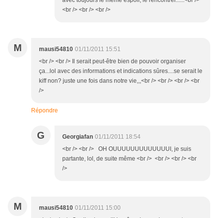
avec toujours le même espoir, le rencontrer......<br />
<br /> <br /> <br />
M
mausi54810
01/11/2011 15:51
<br /> <br /> Il serait peut-être bien de pouvoir organiser
ça...lol avec des informations et indications sûres....se serait le
kiff non? juste une fois dans notre vie,,,<br /> <br /> <br /> <br
/>
Répondre
G
Georgiafan
01/11/2011 18:54
<br /> <br /> OH OUUUUUUUUUUUUUI, je suis
partante, lol, de suite même <br /> <br /> <br /> <br
/>
M
mausi54810
01/11/2011 15:00