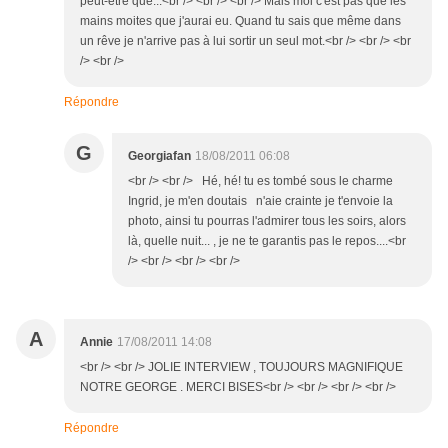
peut-être que...<br /> <br /> <br /> Mais moi c'est pas que les
mains moites que j'aurai eu. Quand tu sais que même dans
un rêve je n'arrive pas à lui sortir un seul mot.<br /> <br /> <br
/> <br />
Répondre
G
Georgiafan
18/08/2011 06:08
<br /> <br /> Hé, hé! tu es tombé sous le charme
Ingrid, je m'en doutais n'aie crainte je t'envoie la
photo, ainsi tu pourras l'admirer tous les soirs, alors
là, quelle nuit... , je ne te garantis pas le repos....<br
/> <br /> <br /> <br />
A
Annie
17/08/2011 14:08
<br /> <br /> JOLIE INTERVIEW , TOUJOURS MAGNIFIQUE
NOTRE GEORGE . MERCI BISES<br /> <br /> <br /> <br />
Répondre