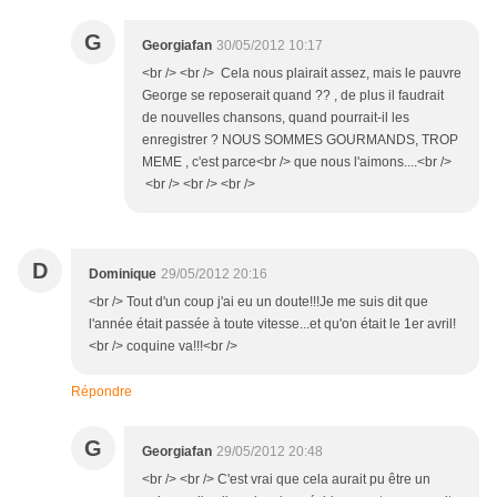
G
Georgiafan
30/05/2012 10:17
<br /> <br /> Cela nous plairait assez, mais le pauvre
George se reposerait quand ?? , de plus il faudrait
de nouvelles chansons, quand pourrait-il les
enregistrer ? NOUS SOMMES GOURMANDS, TROP
MEME , c'est parce<br /> que nous l'aimons....<br />
<br /> <br /> <br />
D
Dominique
29/05/2012 20:16
<br /> Tout d'un coup j'ai eu un doute!!!Je me suis dit que
l'année était passée à toute vitesse...et qu'on était le 1er avril!
<br /> coquine va!!!<br />
Répondre
G
Georgiafan
29/05/2012 20:48
<br /> <br /> C'est vrai que cela aurait pu être un