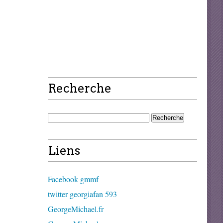
Recherche
Liens
Facebook gmmf
twitter georgiafan 593
GeorgeMichael.fr