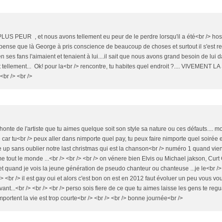
S PEUR , et nous avons tellement eu peur de le perdre lorsqu'il a été<br /> hosp
e pense que là George à pris conscience de beaucoup de choses et surtout il s'est r
 ses fans l'aimaient et tenaient à lui....il sait que nous avons grand besoin de lui 
t tellement... Ok! pour la<br /> rencontre, tu habites quel endroit ?.... VIVEMENT L
<br /> <br />
r honte de l'artiste que tu aimes quelque soit son style sa nature ou ces défauts.... moi
 tu<br /> peux aller dans nimporte quel pay, tu peux faire nimporte quel soirée e
 up sans oublier notre last christmas qui est la chanson<br /> numéro 1 quand vie
omme tout le monde ...<br /> <br /> <br /> on vénere bien Elvis ou Michael jakson, Cur
 et quand je vois la jeune génération de pseudo chanteur ou chanteuse ...je le<br /> 
 /> <br /> il est gay oui et alors c'est bon on est en 2012 faut évoluer un peu vous vo
vivant...<br /> <br /> <br /> perso sois fiere de ce que tu aimes laisse les gens te reg
 importent la vie est trop courte<br /> <br /> <br /> bonne journée<br />