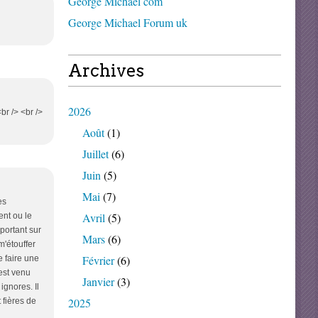
George Michael com
George Michael Forum uk
Archives
2026
br /> <br />
Août
(1)
Juillet
(6)
Juin
(5)
Mai
(7)
es
Avril
(5)
ent ou le
portant sur
Mars
(6)
m'étouffer
Février
(6)
e faire une
 est venu
Janvier
(3)
ignores. Il
2025
 fières de