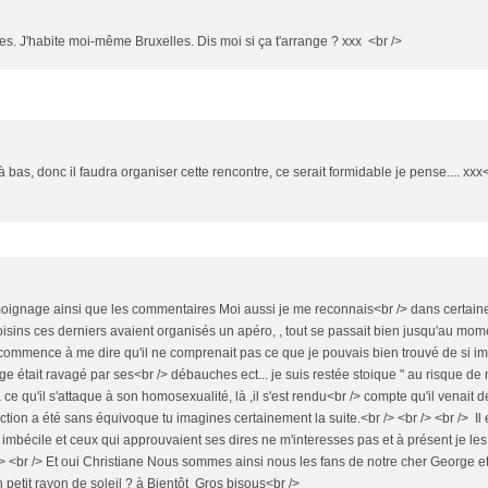
es. J'habite moi-même Bruxelles. Dis moi si ça t'arrange ? xxx <br />
à bas, donc il faudra organiser cette rencontre, ce serait formidable je pense.... xxx<
émoignage ainsi que les commentaires Moi aussi je me reconnais<br /> dans certain
voisins ces derniers avaient organisés un apéro, , tout se passait bien jusqu'au mom
ommence à me dire qu'il ne comprenait pas ce que je pouvais bien trouvé de si im
ge était ravagé par ses<br /> débauches ect... je suis restée stoique " au risque de 
 ce qu'il s'attaque à son homosexualité, là ,il s'est rendu<br /> compte qu'il venait d
action a été sans équivoque tu imagines certainement la suite.<br /> <br /> <br /> Il
mbécile et ceux qui approuvaient ses dires ne m'interesses pas et à présent je les 
 /> <br /> Et oui Christiane Nous sommes ainsi nous les fans de notre cher George et
un petit rayon de soleil ? à Bientôt Gros bisous<br />