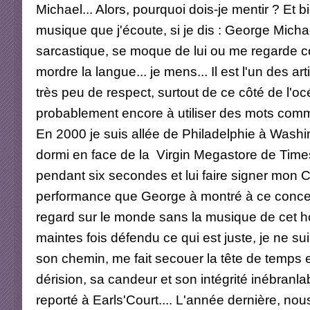
Michael... Alors, pourquoi dois-je mentir ? E
musique que j'écoute, si je dis : George Micha
sarcastique, se moque de lui ou me regarde co
mordre la langue... je mens... Il est l'un des ar
très peu de respect, surtout de ce côté de l'
probablement encore à utiliser des mots comme
En 2000 je suis allée de Philadelphie à Washing
dormi en face de la Virgin Megastore de Times
pendant six secondes et lui faire signer mon C
performance que George à montré à ce concert.
regard sur le monde sans la musique de cet ho
maintes fois défendu ce qui est juste, je ne sui
son chemin, me fait secouer la tête de temps 
dérision, sa candeur et son intégrité inébranla
reporté à Earls'Court.... L'année dernière, nous