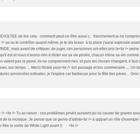
REVOLTEE de lire cela comment peut-on être aussi c.. franchement je ne comprend
 /> as su te contrôler quand même, je te dis bravo à ta place j'aurai explosée avant
ais avant de critiquer, de juger, ces personnes ont-elles pris la<br /> peine 
e qu'il est et nous n'avons rien à dicter sur sa vie privée, chacun mène sa vie comme
'en valent pas la peine, ils ne comprennent rien, et puis les choses changent, il faut
ec son temps .... Merci Nickie pour<br /> ton passage et ton commenaire..... Un b
res annoncées estivales, je l'espère car barbecue pour la fête des pères.... Gros b
br /> <br /> Tu as raison ; ces problèmes privés auraient pu lui causer de graves sou
nt de la musique. Je pense que ce genre d'artiste<br /> à qqlpart un rôle d'exempl
r être la sortie de White Light avant !) <br />