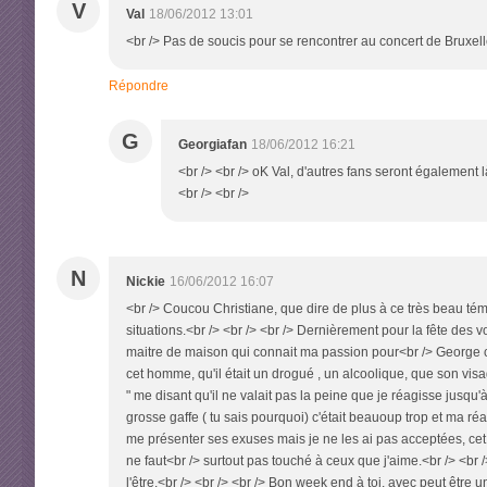
V
Val
18/06/2012 13:01
<br /> Pas de soucis pour se rencontrer au concert de Bruxell
Répondre
G
Georgiafan
18/06/2012 16:21
<br /> <br /> oK Val, d'autres fans seront également l
<br /> <br />
N
Nickie
16/06/2012 16:07
<br /> Coucou Christiane, que dire de plus à ce très beau t
situations.<br /> <br /> <br /> Dernièrement pour la fête des 
maitre de maison qui connait ma passion pour<br /> George c
cet homme, qu'il était un drogué , un alcoolique, que son visa
" me disant qu'il ne valait pas la peine que je réagisse jusqu'à
grosse gaffe ( tu sais pourquoi) c'était beauoup trop et ma ré
me présenter ses exuses mais je ne les ai pas acceptées, cet i
ne faut<br /> surtout pas touché à ceux que j'aime.<br /> <br
l'être.<br /> <br /> <br /> Bon week end à toi, avec peut être 