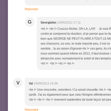
Répondre
G
Georgiafan
16/06/2012 17:11
<br /> <br /> Coucou Nickie, OH LA, LA!!! Je suis 
contre je comprend ta réaction, et je pense que tu<br
bien que GEORGE NE PEUT PLAIRE A TOUT LE MONDE, m
ses chansons, sa voix, le reste importe peu, il est c
semble... tu as raison d'ignorer<br /> ces gens, ils n
nous sommes quand même en 2012, il faut évoluer av
dimanche avec normalement le soleil et des températu
<br /> <br /> <br /> <br />
V
Val
16/06/2012 14:38
<br /> Une rencontre, volontiers ! Ca serait chouette.<br /> <
santé. J'ai eu également peur que cela l'éloigne difiniteveme
<br /> <br /> <br /> vivement septembre de toute façon (et peu
Répondre