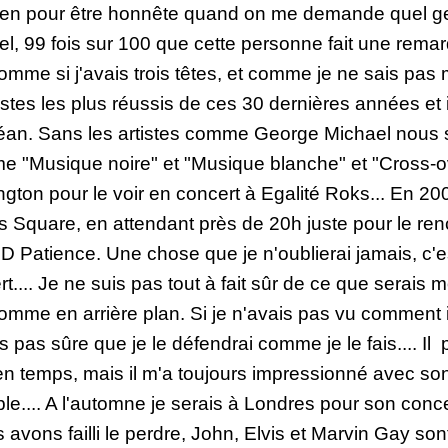
t bien pour être honnête quand on me demande quel g
el, 99 fois sur 100 que cette personne fait une rema
mme si j'avais trois têtes, et comme je ne sais pas
tistes les plus réussis de ces 30 dernières années et i
océan. Sans les artistes comme George Michael nous 
 "Musique noire" et "Musique blanche" et "Cross-ov
ton pour le voir en concert à Egalité Roks... En 2004
 Square, en attendant près de 20h juste pour le ren
D Patience. Une chose que je n'oublierai jamais, c'es
... Je ne suis pas tout à fait sûr de ce que serais 
mme en arrière plan. Si je n'avais pas vu comment i
s pas sûre que je le défendrai comme je le fais.... Il 
en temps, mais il m'a toujours impressionné avec so
ble.... A l'automne je serais à Londres pour son conc
 avons failli le perdre, John, Elvis et Marvin Gay son