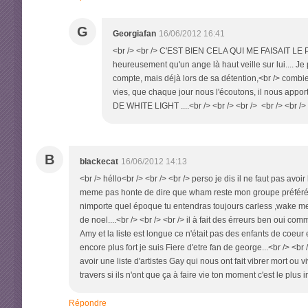
G
Georgiafan
16/06/2012 16:41
<br /> <br /> C'EST BIEN CELA QUI ME FAISAIT LE PLU
heureusement qu'un ange là haut veille sur lui.... J
compte, mais déjà lors de sa détention,<br /> combien
vies, que chaque jour nous l'écoutons, il nous appor
DE WHITE LIGHT ....<br /> <br /> <br /> <br /> <br /> 
B
blackecat
16/06/2012 14:13
<br /> héllo<br /> <br /> <br /> perso je dis il ne faut pas avoi
meme pas honte de dire que wham reste mon groupe préféré car
nimporte quel époque tu entendras toujours carless ,wake me
de noel....<br /> <br /> <br /> il à fait des érreurs ben oui c
Amy et la liste est longue ce n'était pas des enfants de coeur
encore plus fort je suis Fiere d'etre fan de george...<br /> <br
avoir une liste d'artistes Gay qui nous ont fait vibrer mort ou 
travers si ils n'ont que ça à faire vie ton moment c'est le plus
Répondre