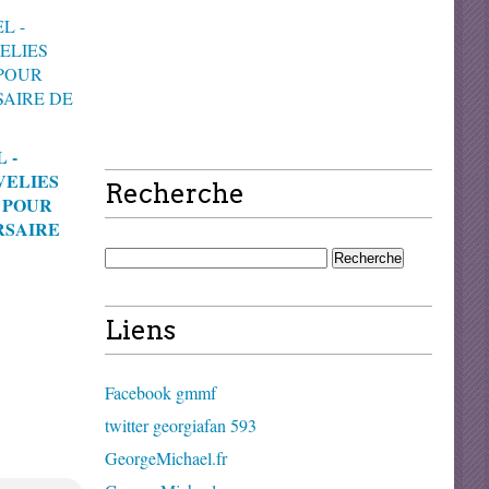
 -
VELIES
Recherche
 POUR
RSAIRE
Liens
Facebook gmmf
twitter georgiafan 593
GeorgeMichael.fr