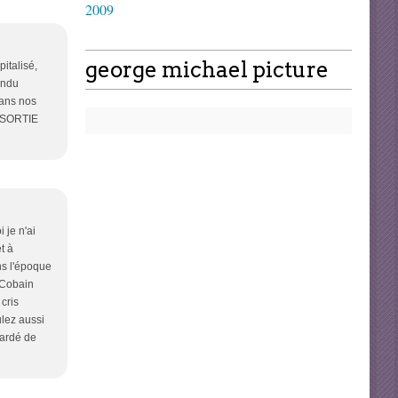
2009
george michael picture
italisé,
endu
dans nos
A SORTIE
 je n'ai
t à
ns l'époque
t Cobain
cris
ulez aussi
uardé de