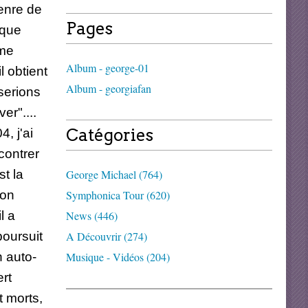
enre de
Pages
rque
 me
Album - george-01
l obtient
Album - georgiafan
serions
er"....
Catégories
, j'ai
contrer
t la
George Michael (764)
mon
Symphonica Tour (620)
l a
News (446)
poursuit
A Découvrir (274)
n auto-
Musique - Vidéos (204)
ert
t morts,