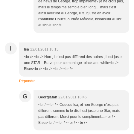
de news de George, trop impatiente? je ne crois pas,
mais le temps me semble bien long.... mais c'est
ainsi avec<br /> George, il faut juste en avoir
l'habitude Douce journée Mélodie, bisous<br /> <br
/> <br /> <br />
I
Isa
22/01/2011 18:13
<br /> <br /> Non , il n'est pas différent des autres , il est juste
une STAR Bravo pour ce montage black and white<br /> .
Bises<br /> <br /> <br /> <br />
Répondre
G
Georgiafan
22/01/2011 18:45
<br /> <br /> Coucou Isa, et non George n'est pas
différent, comme tu le dis il est juste une Star, mais
pas différent, Merci pour le compliment.....<br />
Bises<br /> <br /> <br /> <br />