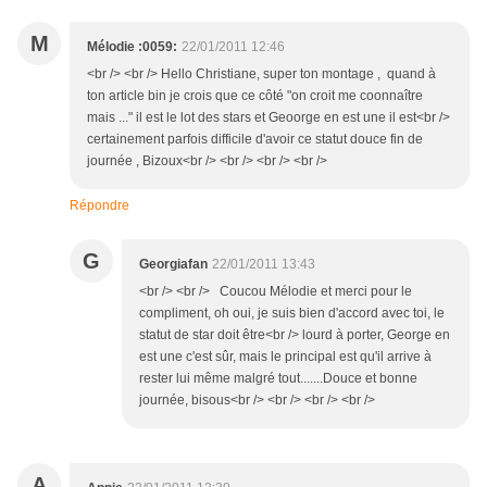
M
Mélodie :0059:
22/01/2011 12:46
<br /> <br /> Hello Christiane, super ton montage , quand à
ton article bin je crois que ce côté "on croit me coonnaître
mais ..." il est le lot des stars et Geoorge en est une il est<br />
certainement parfois difficile d'avoir ce statut douce fin de
journée , Bizoux<br /> <br /> <br /> <br />
Répondre
G
Georgiafan
22/01/2011 13:43
<br /> <br /> Coucou Mélodie et merci pour le
compliment, oh oui, je suis bien d'accord avec toi, le
statut de star doit être<br /> lourd à porter, George en
est une c'est sûr, mais le principal est qu'il arrive à
rester lui même malgré tout.......Douce et bonne
journée, bisous<br /> <br /> <br /> <br />
A