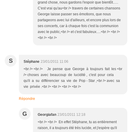
grand chose, nous gardons l'espoir que bientôt......
C'est vrai qu'au<br /> travers de certaines chansons
George laisse passer ses émotions, que nous
partageons avec lui d'ailleurs, et encore plus lors de
ses concerts, car à chaque fois c'est la communion
avec le public,<br /> et c'est fabuleux.....<br /> <br />
<br /> <br />
S
Stéphane
23/01/2011 11:06
<br /> <br /> Je pense que George à toujours fait les <br
/> choses avec beaucoup de lucidité , c'est pour cela
qu'il a su différencier sa vie de Pop - Star ,<br /> avec sa
vie privée .<br /> <br /> <br /> <br />
Répondre
G
Georgiafan
23/01/2011 12:18
<br /> <br /> En effet Stéphane, tu as entièrement
raison, il a toujours été très lucide, et j'espère qu'il