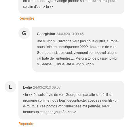
en ce moment . Que George prenne soin de lui . Merci pour
ce clin d'oeil .<br />
Répondre
G
Georgiafan
24/03/2013 09:45
<br /> <br /> L'hiver ne veut pas nous quitter, aurons-
nous l'été en conséquence ???? Heureuse de voir
George ainsi, très cool, vivement son nouvel album,
j'ai hâte de l'entendre..... Merci à toi de passer ici<br
/> Sabine.....<br /> <br /> <br /> <br />
L
Lydie
24/03/2013 09:07
<br /> Je suis râvie de voir George en parfaite santé, il se
promène comme nous tous, décontracté, avec ses gentils<br
/> toutous, ces photos vont illuminées ma journée, merci
beaucoup et bonne journée <br />
Répondre