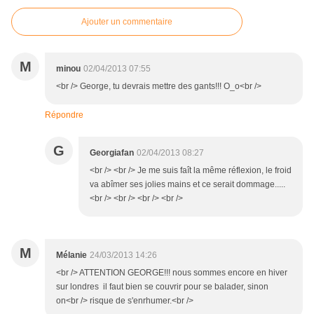
Ajouter un commentaire
M
minou
02/04/2013 07:55
<br /> George, tu devrais mettre des gants!!! O_o<br />
Répondre
G
Georgiafan
02/04/2013 08:27
<br /> <br /> Je me suis faît la même réflexion, le froid
va abîmer ses jolies mains et ce serait dommage.....
<br /> <br /> <br /> <br />
M
Mélanie
24/03/2013 14:26
<br /> ATTENTION GEORGE!!! nous sommes encore en hiver
sur londres il faut bien se couvrir pour se balader, sinon
on<br /> risque de s'enrhumer.<br />