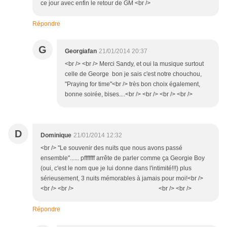
ce jour avec enfin le retour de GM <br />
Répondre
G
Georgiafan
21/01/2014 20:37
<br /> <br /> Merci Sandy, et oui la musique surtout
celle de George bon je sais c'est notre chouchou,
"Praying for time"<br /> très bon choix également,
bonne soirée, bises....<br /> <br /> <br /> <br />
D
Dominique
21/01/2014 12:32
<br /> "Le souvenir des nuits que nous avons passé
ensemble"...... pfffffff arrête de parler comme ça Georgie Boy
(oui, c'est le nom que je lui donne dans l'intimité!!!) plus
sérieusement, 3 nuits mémorables à jamais pour moi!<br />
<br /> <br /> <br /> <br />
Répondre