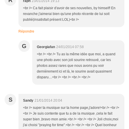
R
raph
23/01/2014 19:13
<br /> Ca fait plaisir d'avoir de ses nouvelles, by himself! En
revanche j'aimerai bien qu'une photo récente de lui soit
publié(insatisfait présent LOL)<br />
Répondre
G
Georgiafan
24/01/2014 07:58
<br /> <br /> Tu as la même idée que moi, a quand
une photo avec son joli sourire retrouvé, car les
photos assez rares que nous avons pu voir
dernièrement ici et là, le sourire avait quasiment
disparu....<br /> <br /> <br /> <br />
S
Sandy
21/01/2014 20:04
<br /> super ta musique sur ta home page,j'adore!<br /> <br />
<br /> Je suis contente que tu a de la musique ,cela le fait
super bien ,bravo mon amie.<br /> <br /> <br /> Joli choix,moi
j'ai choisi "praying for time".<br /> <br /> <br /> Quel bonheur