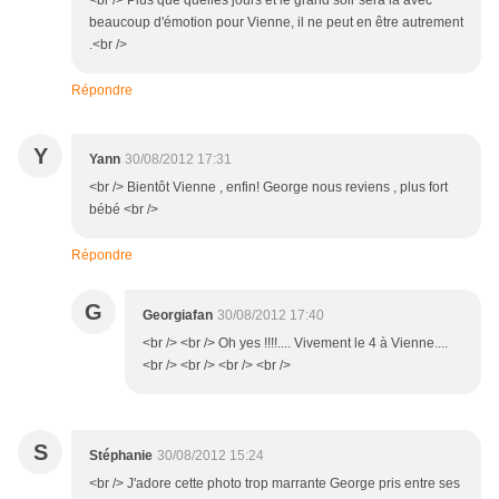
<br /> Plus que quelles jours et le grand soir sera là avec
beaucoup d'émotion pour Vienne, il ne peut en être autrement
.<br />
Répondre
Y
Yann
30/08/2012 17:31
<br /> Bientôt Vienne , enfin! George nous reviens , plus fort
bébé <br />
Répondre
G
Georgiafan
30/08/2012 17:40
<br /> <br /> Oh yes !!!!.... Vivement le 4 à Vienne....
<br /> <br /> <br /> <br />
S
Stéphanie
30/08/2012 15:24
<br /> J'adore cette photo trop marrante George pris entre ses