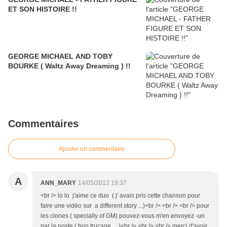
ET SON HISTOIRE !!
GEORGE MICHAEL AND TOBY
BOURKE ( Waltz Away Dreaming ) !!
Commentaires
Ajouter un commentaire
A
ANN_MARY
14/05/2012 19:37
<br /> lo lo j'aime ce duo ( j' avais pris cette chanson pour
faire une vidéo sur a different story ...)<br /> <br /> <br /> pour
les clones ( specially of GM) pouvez-vous m'en envoyez -un
par la poste ( bon trucage ....)<br /> <br /> <br /> merci d'avoir