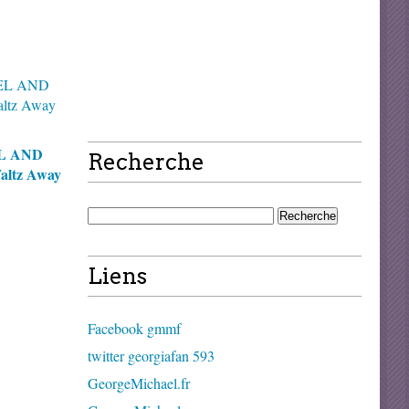
L AND
Recherche
ltz Away
Liens
Facebook gmmf
twitter georgiafan 593
GeorgeMichael.fr