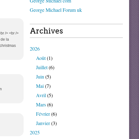
George Michael com
George Michael Forum uk
Archives
r /> <br />
 de la
 christmas
2026
Août
(1)
Juillet
(6)
Juin
(5)
Mai
(7)
en
Avril
(5)
Mars
(6)
Février
(6)
Janvier
(3)
2025