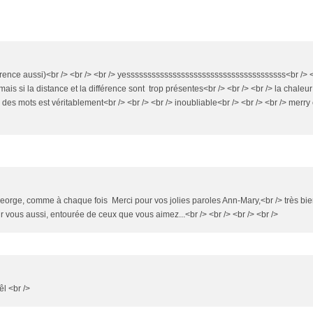
érence aussi)<br /> <br /> <br /> yessssssssssssssssssssssssssssssssssssss<br /> <b
mais si la distance et la différence sont trop présentes<br /> <br /> <br /> la chaleur
 des mots est véritablement<br /> <br /> <br /> inoubliable<br /> <br /> <br /> merry
 George, comme à chaque fois Merci pour vos jolies paroles Ann-Mary,<br /> très bi
ur vous aussi, entourée de ceux que vous aimez...<br /> <br /> <br /> <br />
êl <br />